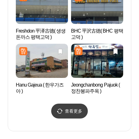
Freshdon 平泽古德( 생생
BHC 平沢古徳( BHC 평택
Triv
돈까스 평택고덕 )
고덕 )
Hanu Gajeua ( 한우가즈
Jeongchanbong Pajuok (
水香树
아 )
정찬봉파주옥 )
원)
查看更多