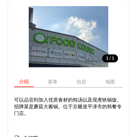
/
1
1
介绍
菜单
信息
地图
可以品尝到加入优质食材的炖汤以及现煮铁锅饭。
招牌菜是蘑菇大酱锅。位于京畿道平泽市的韩餐专
门店。