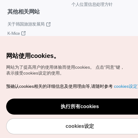
个人位置信息处理方针
其他相关网站
关于韩国旅游发展局
K-Mice
网站使用cookies。
网站为了提高用户的使用体验而使用cookies。
点击“同意"键，
表示接受cookies设定的使用。
Copyrights (c) 韩国旅游发展局版权所有
预确认cookies相关的详细信息及使用理由等,请随时参考
cookies设
如有相关疑问或建议，欢迎来信。
VISITKOREA官方邮箱
chnsim@knto.or.kr
执行所有cookies
cookies设定