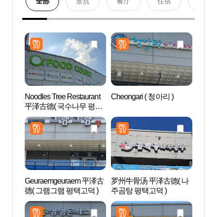
全部
景点
餐厅
住宿
购物
Noodles Tree Restaurant
Cheongari ( 청아리 )
AZAL
平泽古德( 국수나무 평택
스파)
고덕 )
Geuraemgeuraem 平泽古
罗州牛骨汤 平泽古德( 나
Aqu
德( 그램그램 평택고덕 )
주곰탕 평택고덕 )
드 안