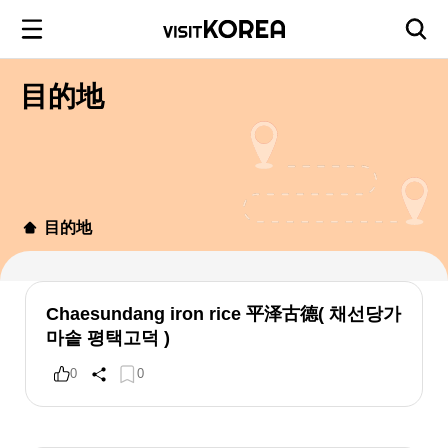
目的地
目的地
Chaesundang iron rice 平泽古德( 채선당가
마솥 평택고덕 )
0
0