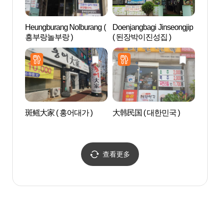
Heungburang Nolburang (
Doenjangbagi Jinseongjip
安城博
흥부랑놀부랑 )
( 된장박이진성집 )
물관)
斑鳐大家 ( 홍어대가 )
大韩民国 ( 대한민국 )
太平舞
수관)
查看更多