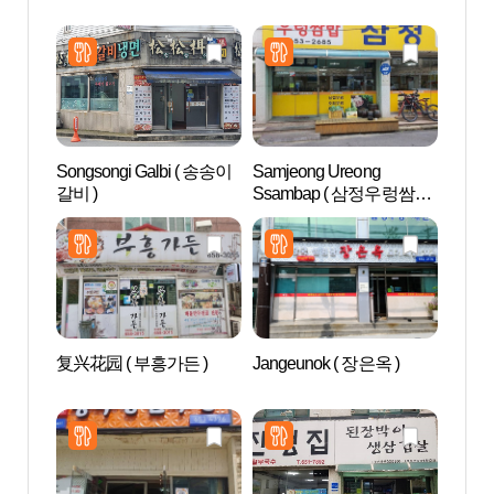
Songsongi Galbi ( 송송이
Samjeong Ureong
Aqu
갈비 )
Ssambap ( 삼정우렁쌈밥
드 안
)
复兴花园 ( 부흥가든 )
Jangeunok ( 장은옥 )
AZAL
스파)