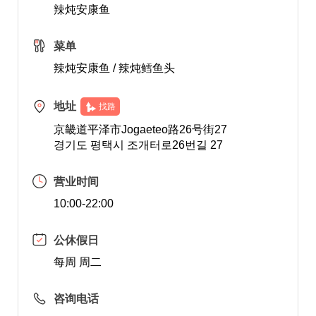
辣炖安康鱼
菜单
辣炖安康鱼 / 辣炖鳕鱼头
地址
找路
京畿道平泽市Jogaeteo路26号街27
경기도 평택시 조개터로26번길 27
营业时间
10:00-22:00
公休假日
每周 周二
咨询电话