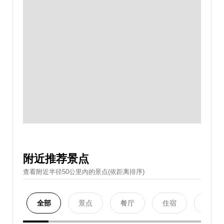
附近推荐景点
查看附近半径50公里內的景点(依距离排序)
全部
景点
餐厅
住宿
购物