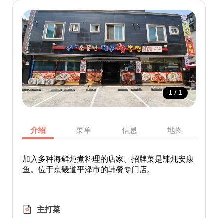
/
1
1
介绍
菜单
信息
地图
加入多种海鲜炖煮料理的店家。招牌菜是辣炖安康
鱼。位于京畿道平泽市的韩餐专门店。
主打菜