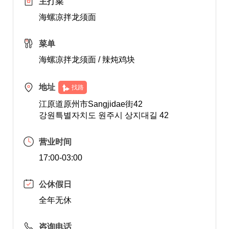
主打菜
海螺凉拌龙须面
菜单
海螺凉拌龙须面 / 辣炖鸡块
地址
找路
江原道原州市Sangjidae街42
강원특별자치도 원주시 상지대길 42
营业时间
17:00-03:00
公休假日
全年无休
咨询电话