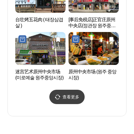
台壮烤五花肉 ( 태장삼겹
[事后免税店]正官庄原州
国立
살 )
中央店(정관장 원주중앙
(原州
점)
양림(
迷宫艺术原州中央市场
原州中央市场 (원주 중앙
原州小
(미로예술 원주중앙시장)
시장)
금산 
查看更多