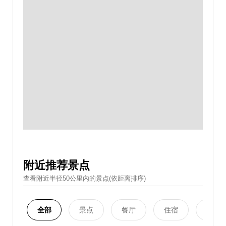
附近推荐景点
查看附近半径50公里內的景点(依距离排序)
全部
景点
餐厅
住宿
购物