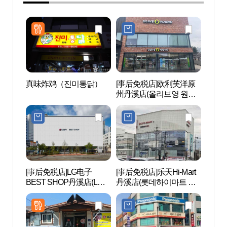
真味炸鸡（진미통닭）
[事后免税店]欧利芙洋原
原州
州丹溪店(올리브영 원주
원감
단계점)
[事后免税店]LG电子
[事后免税店]乐天Hi-Mart
韩国
BEST SHOP丹溪店(LG전
丹溪店(롯데하이마트 단
한국
자 베스트샵 단계점)
계점)
창