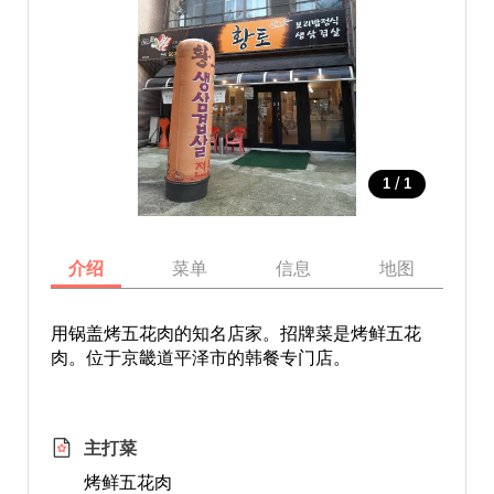
/
1
1
介绍
菜单
信息
地图
用锅盖烤五花肉的知名店家。招牌菜是烤鲜五花
肉。位于京畿道平泽市的韩餐专门店。
主打菜
烤鲜五花肉