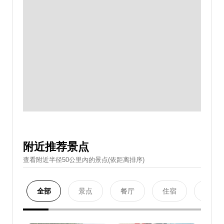
附近推荐景点
查看附近半径50公里內的景点(依距离排序)
全部
景点
餐厅
住宿
购物