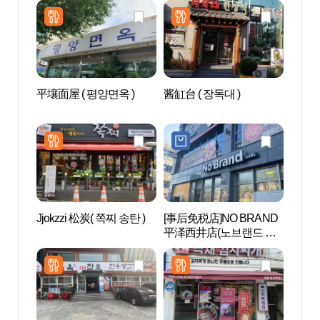
平壤面屋 ( 평양면옥 )
酱缸台 ( 장독대 )
AZAL
스파)
Jjokzzi 松炭( 쪽찌 송탄 )
[事后免税店]NO BRAND
乌山
平泽西井店(노브랜드 평
드파
택서정점)