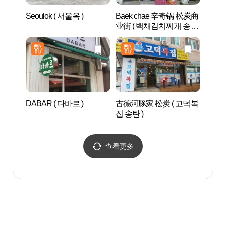
Seoulok ( 서울옥 )
Baek chae 辛奇锅 松炭商
水香树
业街 ( 백채김치찌개 송탄
원)
쇼핑로 )
DABAR ( 다바르 )
古德河豚家 松炭 ( 고덕복
Aqu
집 송탄 )
드 안
查看更多