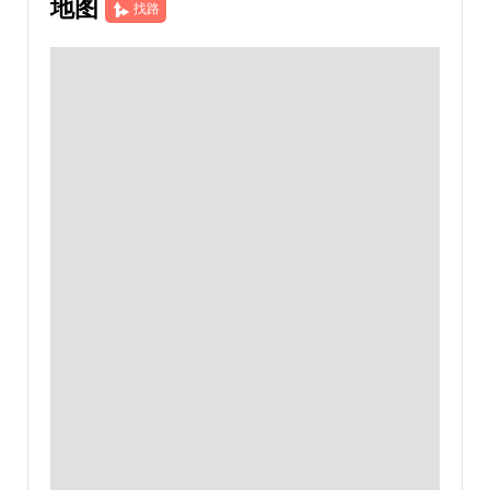
地图
找路