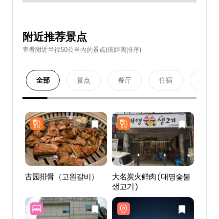
附近推荐景点
查看附近半径50公里內的景点(依距离排序)
全部
景点
餐厅
住宿
购物
古园排骨（고원갈비）
大名炭火鲜肉 ( 대명숯불
茅山飞
생고기 )