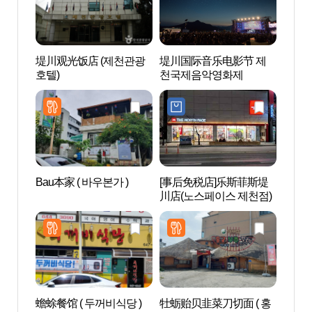
堤川观光饭店 (제천관광
堤川国际音乐电影节 제
韩方茶
호텔)
천국제음악영화제
테라피
Bau本家 ( 바우본가 )
[事后免税店]乐斯菲斯堤
堤川韩
川店(노스페이스 제천점)
천한
蟾蜍餐馆 ( 두꺼비식당 )
牡蛎贻贝韭菜刀切面 ( 홍
锦月