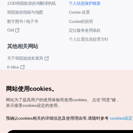
1330韩国旅游咨询翻译热线
个人信息保护政策
韩国旅游指南与地图
Cookie 设置
数字图书 / 电子书
Cookie的说明
Odii
定位服务使用条款
个人位置信息处理方针
其他相关网站
关于韩国旅游发展局
K-Mice
网站使用cookies。
网站为了提高用户的使用体验而使用cookies。
点击“同意"键，
表示接受cookies设定的使用。
Copyrights (c) 韩国旅游发展局版权所有
预确认cookies相关的详细信息及使用理由等,请随时参考
cookies设
如有相关疑问或建议，欢迎来信。
VISITKOREA官方邮箱