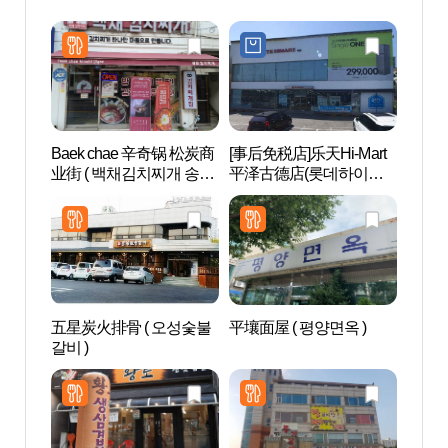
Baek chae 辛奇锅 松炭商
[事后免税店]乐天Hi-Mart
AZAL
业街 ( 백채김치찌개 송탄
平泽古德店(롯데하이마
스파)
쇼핑로 )
트 평택고덕점)
五星炭火排骨 ( 오성숯불
平壤面屋 ( 평양면옥 )
乌山
갈비 )
드파