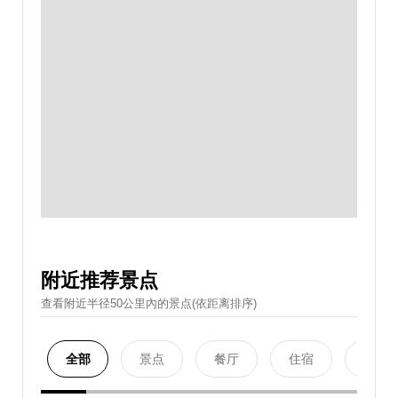
附近推荐景点
查看附近半径50公里內的景点(依距离排序)
全部
景点
餐厅
住宿
购物