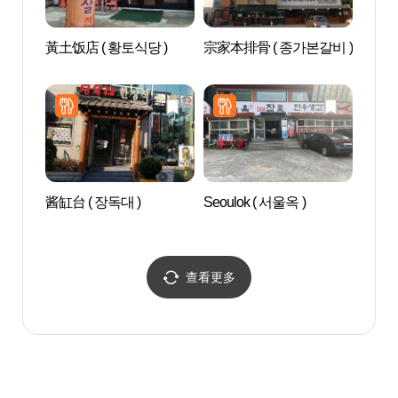
黃土饭店 ( 황토식당 )
宗家本排骨 ( 종가본갈비 )
Aqu
드 안
酱缸台 ( 장독대 )
Seoulok ( 서울옥 )
爱茉莉
GAE
STOR
查看更多