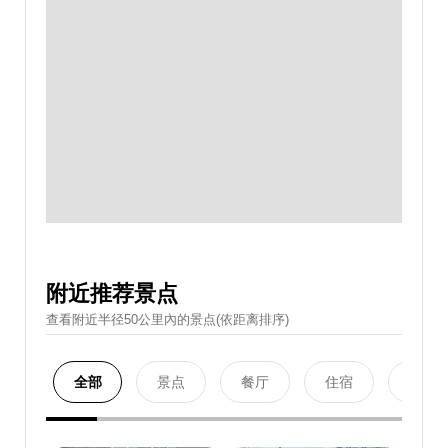
附近推荐景点
查看附近半径50公里內的景点(依距离排序)
全部
景点
餐厅
住宿
购物