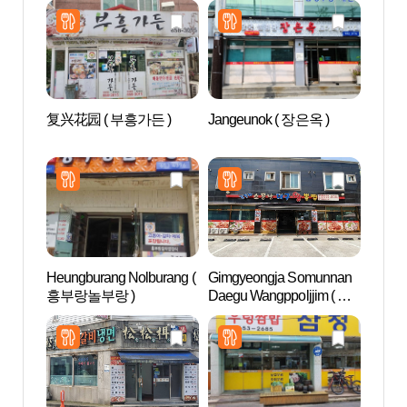
复兴花园 ( 부흥가든 )
Jangeunok ( 장은옥 )
Aqu
드 안
Heungburang Nolburang (
Gimgyeongja Somunnan
AZAL
흥부랑놀부랑 )
Daegu Wangppoljjim ( 김
스파)
경자소문난대구왕뽈찜 )