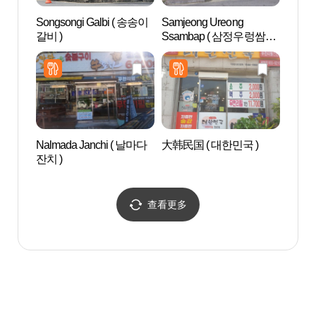
Songsongi Galbi ( 송송이
Samjeong Ureong
安城博
갈비 )
Ssambap ( 삼정우렁쌈밥
물관)
)
Nalmada Janchi ( 날마다
大韩民国 ( 대한민국 )
太平舞
잔치 )
수관)
查看更多