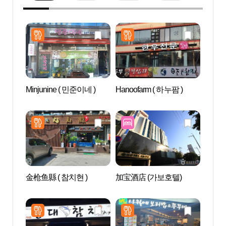
Minjunine ( 민준이네 )
Hanoofarm ( 하누팜 )
Aqu
드 안
金枪鱼縣 ( 참치현 )
加宝酒店 (가보호텔)
AZAL
스파)