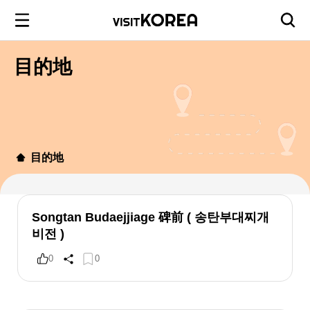
目的地
目的地
Songtan Budaejjiage 碑前 ( 송탄부대찌개
비전 )
0
0