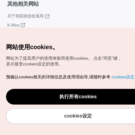
其他相关网站
关于韩国旅游发展局
K-Mice
网站使用cookies。
网站为了提高用户的使用体验而使用cookies。
点击“同意"键，
表示接受cookies设定的使用。
Copyrights (c) 韩国旅游发展局版权所有
预确认cookies相关的详细信息及使用理由等,请随时参考
cookies设
如有相关疑问或建议，欢迎来信。
VISITKOREA官方邮箱
chnsim@knto.or.kr
执行所有cookies
cookies设定