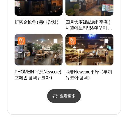
灯塔金枪鱼 ( 등대참치 )
四月大麦饭&短蛸 平泽 (
安城博
사월에보리밥&쭈꾸미 평
물관)
택 )
PHOMEIN 平沢Newcore(
两餐Newcore平泽（두끼
Triv
포메인 평택뉴코아 )
뉴코아 평택）
查看更多