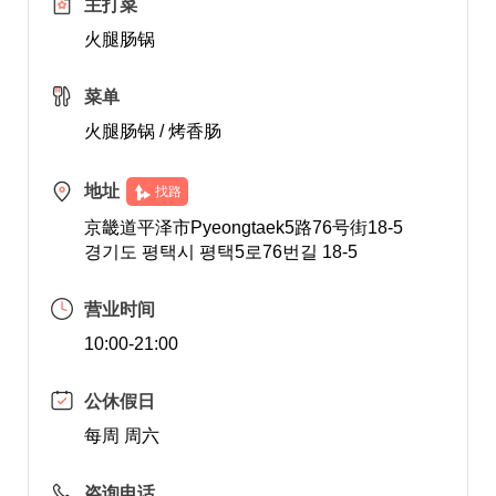
主打菜
火腿肠锅
菜单
火腿肠锅 / 烤香肠
地址
找路
京畿道平泽市Pyeongtaek5路76号街18-5
경기도 평택시 평택5로76번길 18-5
营业时间
10:00-21:00
公休假日
每周 周六
咨询电话