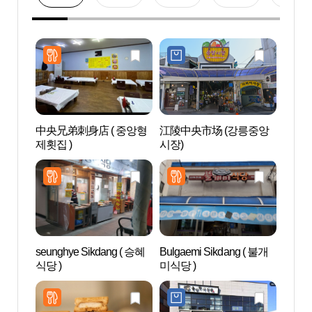
中央兄弟刺身店 ( 중앙형
江陵中央市场 (강릉중앙
江陵
제횟집 )
시장)
주동 
seunghye Sikdang ( 승혜
Bulgaemi Sikdang ( 불개
江陵
식당 )
미식당 )
립미술