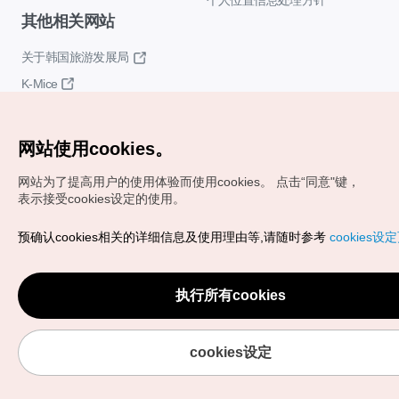
个人位置信息处理方针
其他相关网站
关于韩国旅游发展局
K-Mice
网站使用cookies。
网站为了提高用户的使用体验而使用cookies。
点击“同意"键，
表示接受cookies设定的使用。
Copyrights (c) 韩国旅游发展局版权所有
预确认cookies相关的详细信息及使用理由等,请随时参考
cookies设
如有相关疑问或建议，欢迎来信。
VISITKOREA官方邮箱
chnsim@knto.or.kr
执行所有cookies
cookies设定