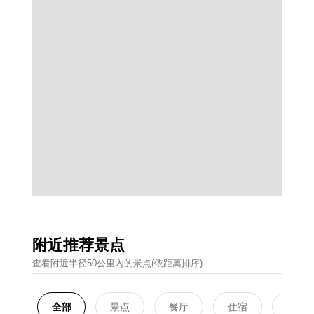
附近推荐景点
查看附近半径50公里內的景点(依距离排序)
全部
景点
餐厅
住宿
购物