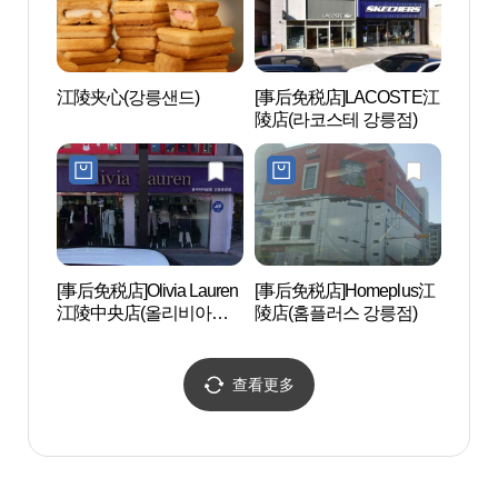
江陵夹心(강릉샌드)
[事后免税店]LACOSTE江
江陵
陵店(라코스테 강릉점)
[事后免税店]Olivia Lauren
[事后免税店]Homeplus江
江陵乌
江陵中央店(올리비아로
陵店(홈플러스 강릉점)
렌 강릉중앙점)
查看更多