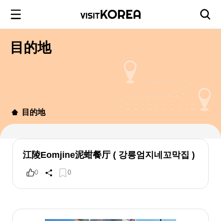
目的地
目的地
江陵Eomjine泥蚶餐厅 ( 강릉엄지네꼬막집 )
0
0