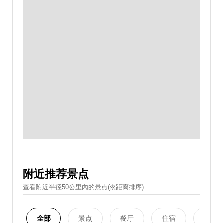
附近推荐景点
查看附近半径50公里內的景点(依距离排序)
全部
景点
餐厅
住宿
购物