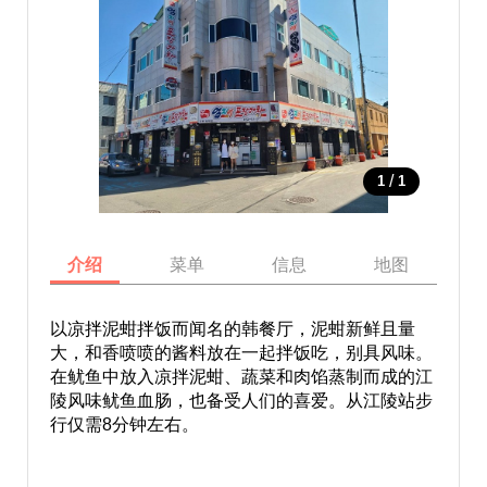
/
1
1
介绍
菜单
信息
地图
以凉拌泥蚶拌饭而闻名的韩餐厅，泥蚶新鲜且量
大，和香喷喷的酱料放在一起拌饭吃，别具风味。
在鱿鱼中放入凉拌泥蚶、蔬菜和肉馅蒸制而成的江
陵风味鱿鱼血肠，也备受人们的喜爱。从江陵站步
行仅需8分钟左右。