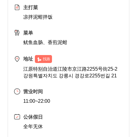
主打菜
凉拌泥蚶拌饭
菜单
鱿鱼血肠、香煎泥蚶
地址
找路
江原特别自治道江陵市京江路2255号街25-2
강원특별자치도 강릉시 경강로2255번길 21
营业时间
11:00~22:00
公休假日
全年无休