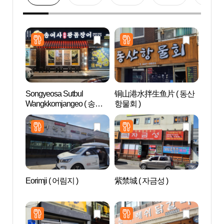
Songyeosa Sutbul
铜山港水拌生鱼片 ( 동산
江陵
Wangkkomjangeo ( 송여
항물회 )
사숯불왕꼼장어 )
Eorimji ( 어림지 )
紫禁城 ( 자금성 )
鲁岩