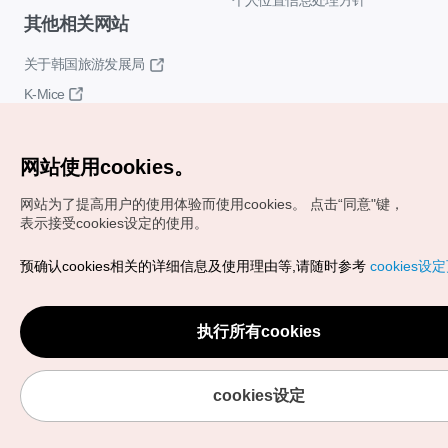
个人位置信息处理方针
其他相关网站
关于韩国旅游发展局
K-Mice
网站使用cookies。
网站为了提高用户的使用体验而使用cookies。
点击“同意"键，
表示接受cookies设定的使用。
Copyrights (c) 韩国旅游发展局版权所有
预确认cookies相关的详细信息及使用理由等,请随时参考
cookies设
如有相关疑问或建议，欢迎来信。
VISITKOREA官方邮箱
chnsim@knto.or.kr
执行所有cookies
cookies设定