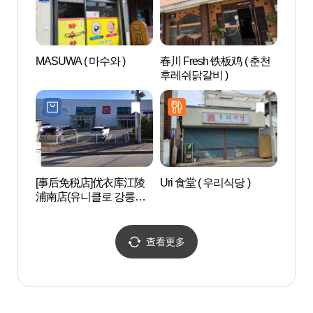
MASUWA ( 마수와 )
春川 Fresh 铁板鸡 ( 춘천
江陵
후레쉬닭갈비 )
(강릉
[事后免税店]优衣库江陵
Uri 食堂 ( 우리식당 )
艺术
浦南店(유니클로 강릉포
뮤지엄
남점)
查看更多