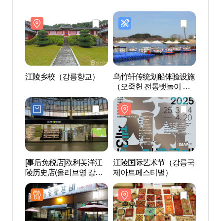
江陵乡校（강릉향교）
乌竹轩传统划船体验设施
江陵
（오죽헌 전통뱃놀이 체
험시설）
[事后免税店]欧利芙洋江
江陵国际艺术节（강릉국
江陵
陵历史店(올리브영 강릉
제아트페스티벌）
립미술
역사점)