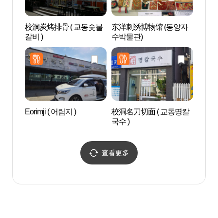
校洞炭烤排骨 ( 교동숯불
东洋刺绣博物馆 (동양자
江陵乌
갈비 )
수박물관)
Eorimji ( 어림지 )
校洞名刀切面 ( 교동명칼
江陵元
국수 )
메타
查看更多