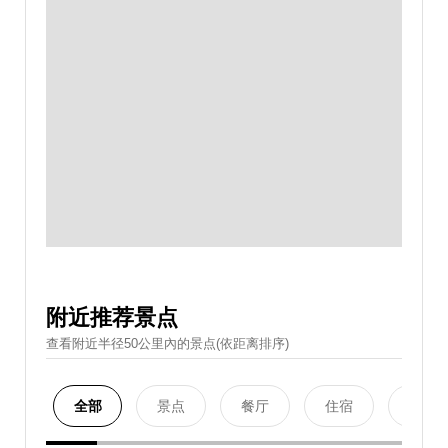
附近推荐景点
查看附近半径50公里內的景点(依距离排序)
全部
景点
餐厅
住宿
购物