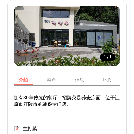
/
1
1
介绍
菜单
信息
地图
拥有30年传统的餐厅。招牌菜是荞麦凉面。位于江
原道江陵市的韩餐专门店。
主打菜