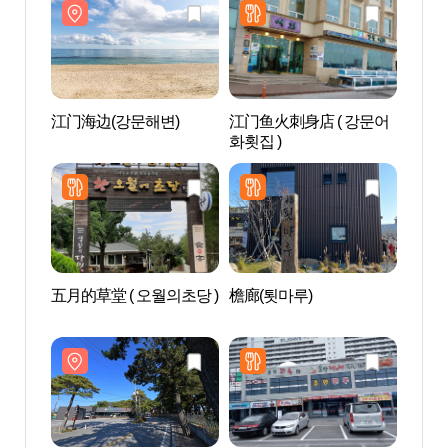
江门海边(강문해변)
江门鱼火刺身店 ( 강문어
江门海
화횟집 )
五月的草堂 ( 오월의초당 )
檐廊(툇마루)
许筠
（허균
원）