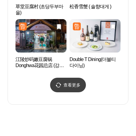
草堂豆腐村 (초당두부마
松香雪蟹 ( 솔향대게 )
艺术
을)
뮤지엄
江陵炒码嫩豆腐锅
Double T Dining(더블티
江陵
Donghwa花园总店 (강릉
다이닝)
경포해
짬뽕순두부 동화가든 본
점)
查看更多