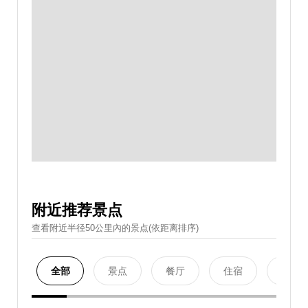
附近推荐景点
查看附近半径50公里內的景点(依距离排序)
全部
景点
餐厅
住宿
购物