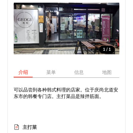
/
1
1
介绍
菜单
信息
地图
可以品尝到各种韩式料理的店家。位于庆尚北道安
东市的韩餐专门店。主打菜品是辣拌筋面。
主打菜