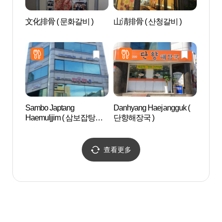
文化排骨 ( 문화갈비 )
山淸排骨 ( 산청갈비 )
Gras
Sambo Japtang
Danhyang Haejangguk (
安东法
Haemuljjim ( 삼보잡탕해
단향해장국 )
동 법
물찜 )
查看更多