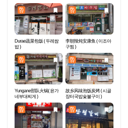
Durae蔬菜包饭 ( 두레쌈
李朝辣炖安康鱼 ( 이조아
传统文
밥 )
구찜 )
화콘
Yungane部队火锅( 윤가
故乡风味泡饭炭烤 ( 시골
安东
네부대찌게 )
장터국밥숯불구이 )
层砖塔
지주와