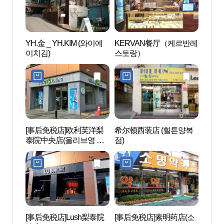
YH.金 _ YH.KIM (와이에
KERVAN餐厅（케르반레
梨泰院
이치김)
스토랑）
관광특
[事后免税店]欧利芙洋梨
希尔顿西装店 (힐튼양복
三星美
泰院中央店(올리브영 이
점)
미술관
태원중앙점)
[事后免税店]Lush梨泰院
[事后免税店]素明药店(소
南山野