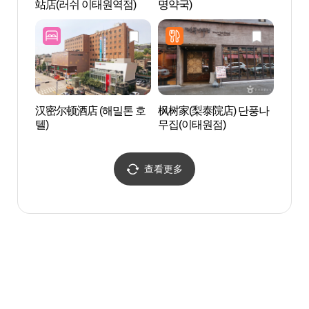
站店(러쉬 이태원역점)
명약국)
외식물
汉密尔顿酒店 (해밀톤 호
枫树家(梨泰院店) 단풍나
Blue
텔)
무집(이태원점)
查看更多