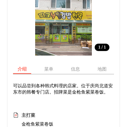
/
1
1
介绍
菜单
信息
地图
可以品尝到各种韩式料理的店家。位于庆尚北道安
东市的韩餐专门店。招牌菜是金枪鱼紫菜卷饭。
主打菜
金枪鱼紫菜卷饭