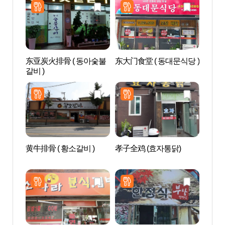
东亚炭火排骨 ( 동아숯불
东大门食堂 ( 동대문식당 )
安东
갈비 )
동시
黄牛排骨 ( 황소갈비 )
孝子全鸡 (효자통닭)
安东
层砖塔
지주와