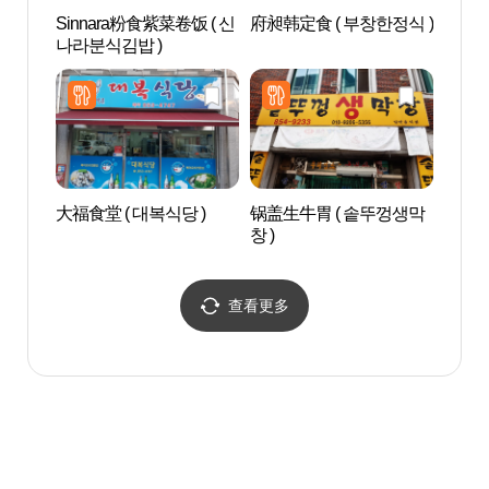
Sinnara粉食紫菜卷饭 ( 신
府昶韩定食 ( 부창한정식 )
Gras
나라분식김밥 )
大福食堂 ( 대복식당 )
锅盖生牛胃 ( 솥뚜껑생막
安东
창 )
馆 (
물관)
查看更多