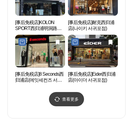
[事后免税店]KOLON
[事后免税店]耐克西归浦
仙临
SPORT西归浦明洞路店
店(나이키 서귀포점)
(코오롱스포츠 서귀포명
동로점)
[事后免税店]8 Seconds西
[事后免税店]Eider西归浦
西归
归浦店(에잇세컨즈 서귀
店(아이더 서귀포점)
수함
포점)
查看更多