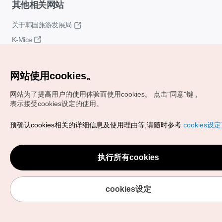
其他相关网站
关于韩国旅游发展局
K-Mice
网站使用cookies。
网站为了提高用户的使用体验而使用cookies。
点击“同意"键，
表示接受cookies设定的使用。
Copyrights (c) 韩国旅游发展局版权所有
预确认cookies相关的详细信息及使用理由等,请随时参考
cookies设
如有相关疑问或建议，欢迎来信。
VISITKOREA官方邮箱
chnsim@knto.or.kr
执行所有cookies
cookies设定