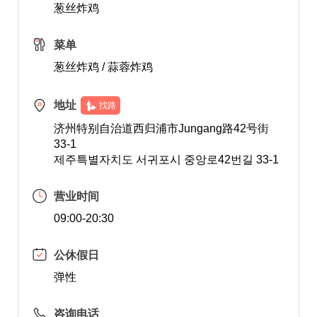
葱丝炸鸡
菜单
葱丝炸鸡 / 蒜蓉炸鸡
地址
找路
济州特别自治道西归浦市Jungang路42号街
33-1
제주특별자치도 서귀포시 중앙로42번길 33-1
营业时间
09:00-20:30
公休假日
弹性
咨询电话