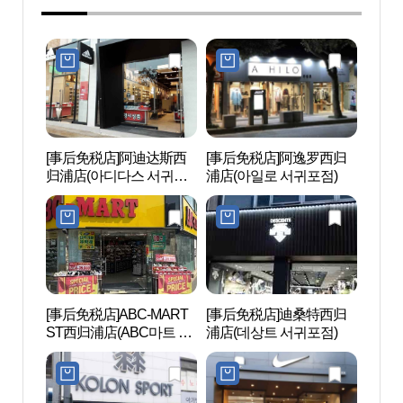
[事后免税店]阿迪达斯西
[事后免税店]阿逸罗西归
李仲燮
归浦店(아디다스 서귀포
浦店(아일로 서귀포점)
술관)
점)
[事后免税店]ABC-MART
[事后免税店]迪桑特西归
天地
ST西归浦店(ABC마트 ST
浦店(데상트 서귀포점)
서귀포점)