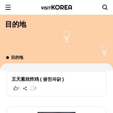
目的地
目的地
王天葱丝炸鸡 ( 왕천파닭 )
0
0