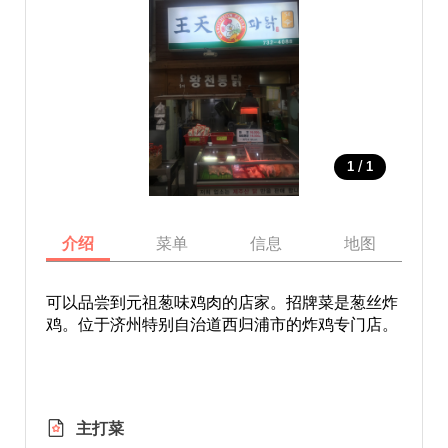
/
1
1
介绍
菜单
信息
地图
可以品尝到元祖葱味鸡肉的店家。招牌菜是葱丝炸
鸡。位于济州特别自治道西归浦市的炸鸡专门店。
主打菜