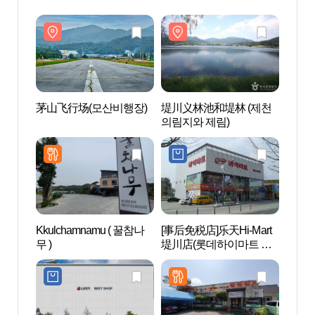
茅山飞行场(모산비행장)
堤川义林池和堤林 (제천
茅山飞
의림지와 제림)
Kkulchamnamu ( 꿀참나
[事后免税店]乐天Hi-Mart
韩方茶
무 )
堤川店(롯데하이마트 제
테라피
천점)