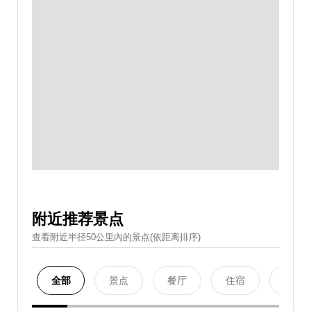
附近推荐景点
查看附近半径50公里內的景点(依距离排序)
全部
景点
餐厅
住宿
购物