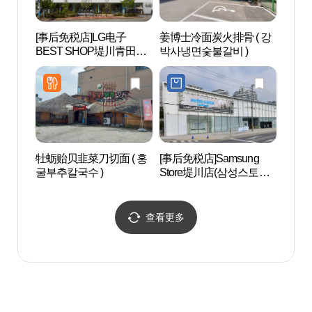
[事后免税店]LG电子
姜博士冷面炭火排骨 ( 강
堤川韩
BEST SHOP堤川青田店
박사냉면숯불갈비 )
천한
(LG전자 베스트샵 제천청
전점)
牡蛎贻贝韭菜刀切面 ( 홍
[事后免税店]Samsung
匹诺曹
굴부추칼국수 )
Store堤川店(삼성스토어
노키
제천)
查看更多