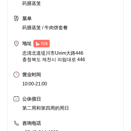
药膳蒸笼
菜单
药膳蒸笼 / 牛肉饼套餐
地址
找路
忠清北道堤川市Uirim大路446
충청북도 제천시 의림대로 446
营业时间
10:00-21:00
公休假日
第二周和第四周的周日
咨询电话