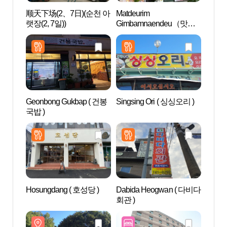
顺天下场(2、7日)(순천 아
Matdeurim
兴轮寺
랫장(2, 7일))
Gimbamnaendeu（맛드
림김밥랜드）
Geonbong Gukbap ( 건봉
Singsing Ori ( 싱싱오리 )
湖南
국밥 )
호국
Hosungdang ( 호성당 )
Dabida Heogwan ( 다비다
顺天
회관 )
마촬