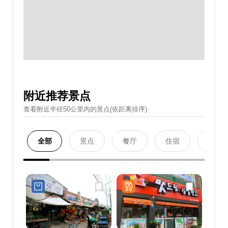
附近推荐景点
查看附近半径50公里內的景点(依距离排序)
全部
景点
餐厅
住宿
购物