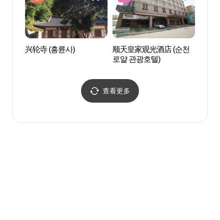
兴轮寺 (흥륜사)
顺天皇家观光酒店 (순천
顺天
로얄 관광호텔)
路) 
자 물
查看更多