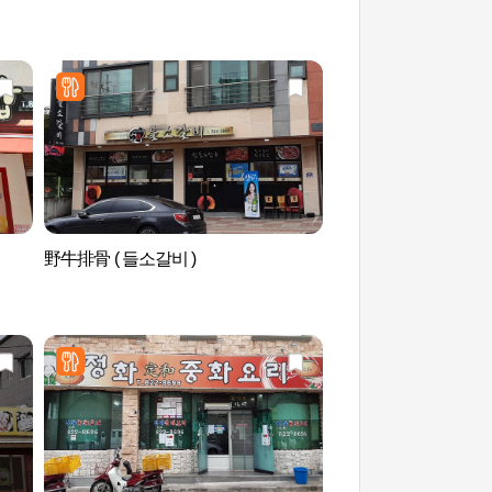
野牛排骨 ( 들소갈비 )
Grass园(그라스원)