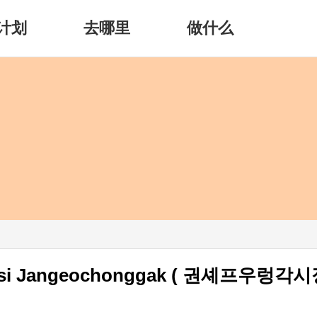
计划
去哪里
做什么
ochonggak ( 권셰프우렁각시장어총각