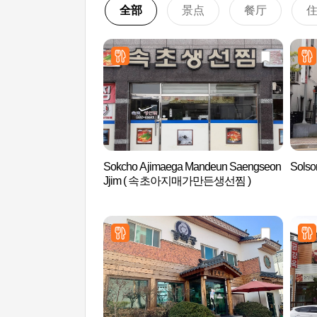
全部
景点
餐厅
Sokcho Ajimaega Mandeun Saengseon
Sols
Jjim ( 속초아지매가만든생선찜 )