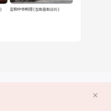
)
定和中华料理 ( 정화중화요리 )
安东市场炖鸡一条街
골목）
其他相关网站
关于韩国旅游发展局
K-Mice
护政策