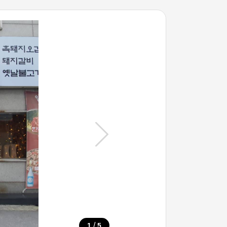
/
1
5