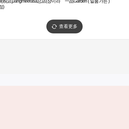
免税店]Jangmeerasa总店(장미라
一品Garden ( 일품가든 )
점)
查看更多
实用信息
服务
韩国旅游发展局手机应用程序
服务条款
1330韩国旅游咨询翻译热线
个人信息保
韩国旅游指南与地图
Cookie 设