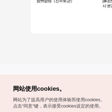
晋州会馆（진주회관）
[事后
사 본
网站使用cookies。
Copyrights (c) 韩国旅游发展局版权所有
网站为了提高用户的使用体验而使用cookies。
如有相关疑问或建议，欢迎来信。
VISITKOREA官方邮箱
chnsim@knto.or.kr
点击“同意"键，表示接受cookies设定的使用。