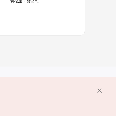
青松屋（청송옥）
贞洞展望台 (정동전
其他相关网站
关于韩国旅游发展局
K-Mice
护政策
置