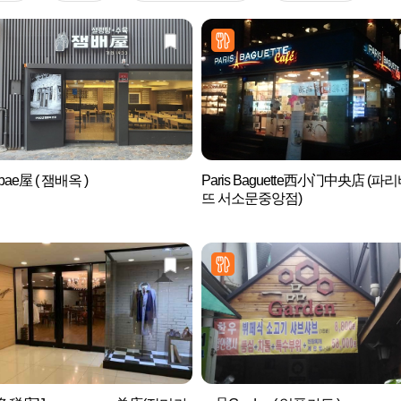
bae屋 ( 잼배옥 )
Paris Baguette西小门中央店 (파
뜨 서소문중앙점)