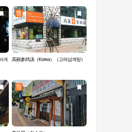
리바게
高丽参鸡汤（Korea）（고려삼계탕）
培才学堂历史博物馆
물관)