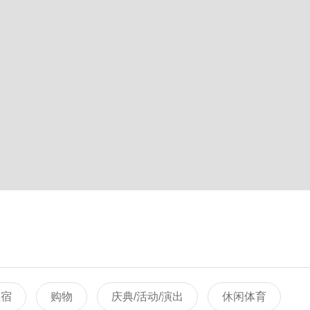
住宿
购物
庆典/活动/演出
休闲体育