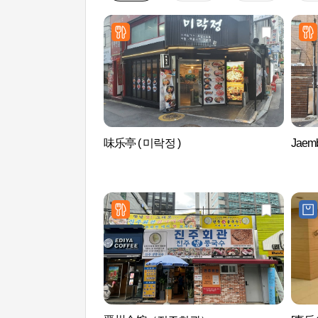
味乐亭 ( 미락정 )
Jaem