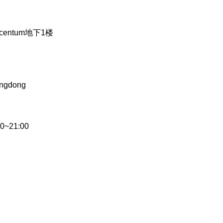
centum地下1楼
ongdong
0~21:00