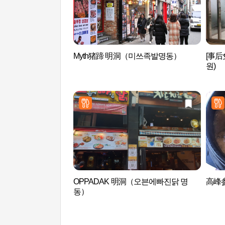
Myth猪蹄 明洞（미쓰족발명동）
[事后
원)
OPPADAK 明洞（오븐에빠진닭 명
高峰
동）