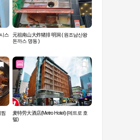
아시스
元祖南山大炸猪排 明洞 ( 원조남산왕
明洞艺术剧场 (명동
돈까스 명동 )
계찜
麦特劳大酒店(Metro Hotel) (메트로 호
首尔乐天酒店雪花秀
텔)
텔서울 설화수 스파