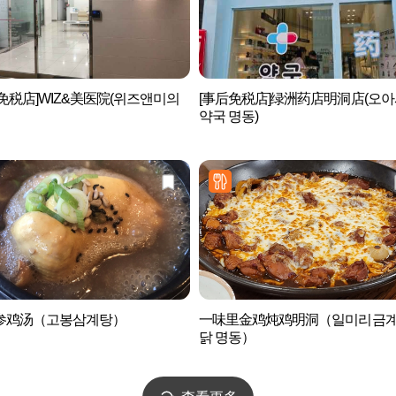
免税店]WIZ&美医院(위즈앤미의
[事后免税店]绿洲药店明洞店(오
약국 명동)
参鸡汤（고봉삼계탕）
一味里金鸡炖鸡明洞（일미리금
닭 명동）