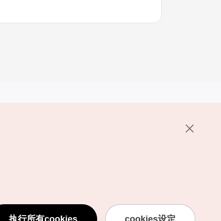
其他相关网站
关于韩国旅游发展局
K-Mice
护政策
置
说明
用条款
执行所有cookies
cookies设定
息处理方针