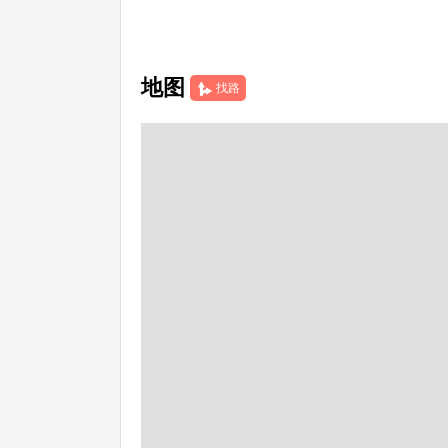
地图
找路