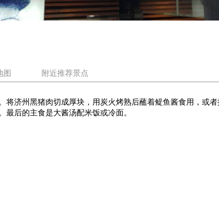
地图
附近推荐景点
。将济州黑猪肉切成厚块，用炭火烤熟后蘸着鳀鱼酱食用，或者
。最后的主食是大酱汤配米饭或冷面。