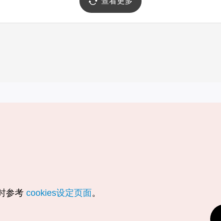
查看更多
实用信息
服务
韩国旅游发展局手机应用程序
服务条款
1330韩国旅游咨询翻译热线
个人信息保
韩国旅游指南与地图
Cookie 设
数字图书 / 电子书
Cookie的
随时参考
cookies设定页面
。
Odii
定位服务使
个人位置信