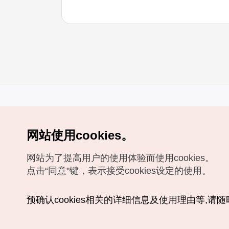
网站使用cookies。
Copyrights (c) 韩国旅游发展局版权所有
网站为了提高用户的使用体验而使用cookies。
如有相关疑问或建议，欢迎来信。
VISITKOREA官方邮箱
chnsim@knto.or.kr
点击“同意"键，表示接受cookies设定的使用。
预确认cookies相关的详细信息及使用理由等,请