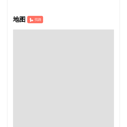
地图
找路