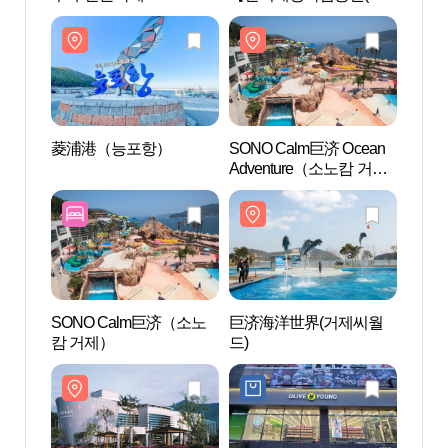
제)】
제)】
菱浦港（능포항）
SONO Calm巨济 Ocean
SONO
Adventure（소노캄 거제
Adve
오션어드벤처）
오션
SONO Calm巨济（소노
巨济海洋世界(거제씨월
巨济
캄 거제）
드)
제어