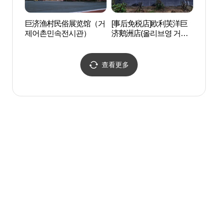
巨济渔村民俗展览馆（거
[事后免税店]欧利芙洋巨
德浦海
제어촌민속전시관）
济鹅洲店(올리브영 거제
욕장)
아주점)
查看更多