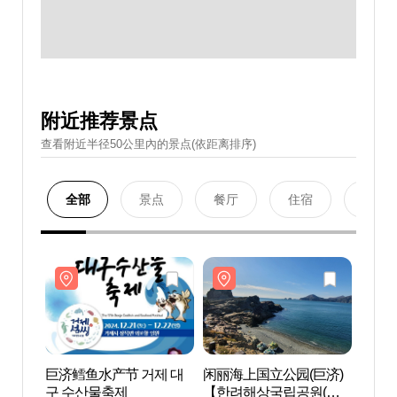
附近推荐景点
查看附近半径50公里內的景点(依距离排序)
全部
景点
餐厅
住宿
购物
巨济鳕鱼水产节 거제 대
闲丽海上国立公园(巨济)
闲丽海
구 수산물축제
【한려해상국립공원(거
【한