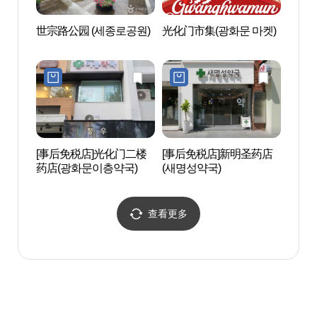
世宗路公园 (세종로공원)
光化门市集(광화문 마켓)
光化
장)
[事后免税店]光化门二楼
[事后免税店]新明圣药店
锦湖艺
药店(광화문이층약국)
(새명성약국)
查看更多