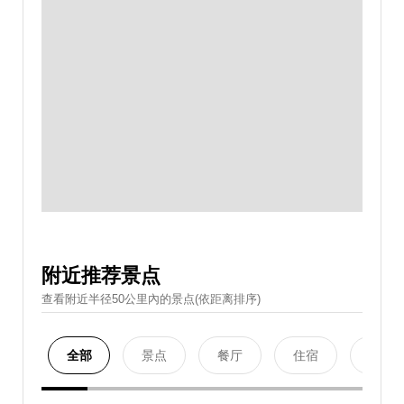
附近推荐景点
查看附近半径50公里內的景点(依距离排序)
全部
景点
餐厅
住宿
购物