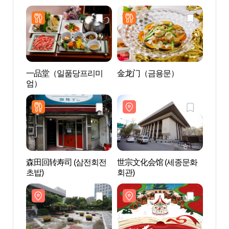
一品堂（일품당프리미
金龙门（금용문）
世宗文
엄）
회관)
森田回转寿司 (삼전회전
世宗文化会馆 (세종문화
世宗
초밥)
회관)
동상