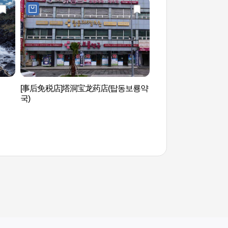
[事后免税店]塔洞宝龙药店(탑동보룡약
观德亭（济州）（관
국)