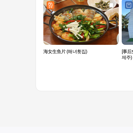
海女生鱼片 (해녀횟집)
[事后
제주)