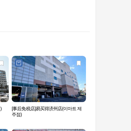
)
[事后免税店]易买得济州店(이마트 제
济州东方饭店赌场（
주점)
텔 카지노）