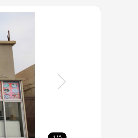
/
1
5