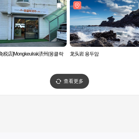
免税店]Mongkeulrak济州(몽클락
龙头岩 용두암
查看更多