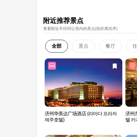
附近推荐景点
查看附近半径50公里內的景点(依距离排序)
全部
景点
餐厅
济州华美达广场酒店 (라마다 프라자
济州
제주호텔)
텔 