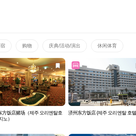
住宿
购物
庆典/活动/演出
休闲体育
东方饭店赌场（제주 오리엔탈호
济州东方饭店 (제주 오리엔탈 호텔
카지노）