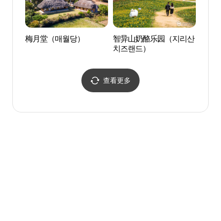
梅月堂（매월당）
智异山奶酪乐园（지리산
广寒楼
치즈랜드）
查看更多