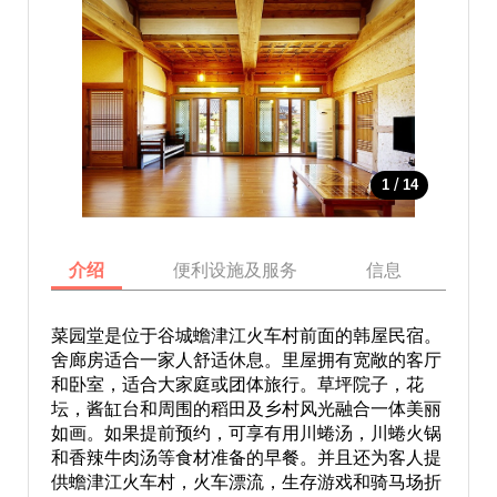
/
1
14
介绍
便利设施及服务
信息
地
菜园堂是位于谷城蟾津江火车村前面的韩屋民宿。
舍廊房适合一家人舒适休息。里屋拥有宽敞的客厅
和卧室，适合大家庭或团体旅行。草坪院子，花
坛，酱缸台和周围的稻田及乡村风光融合一体美丽
如画。如果提前预约，可享有用川蜷汤，川蜷火锅
和香辣牛肉汤等食材准备的早餐。并且还为客人提
供蟾津江火车村，火车漂流，生存游戏和骑马场折