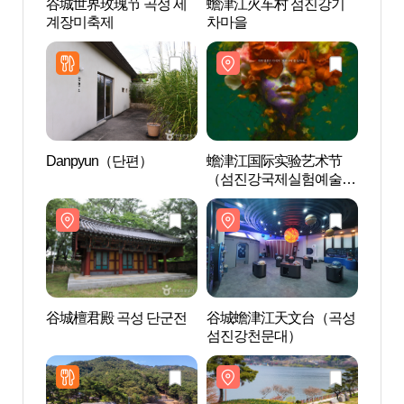
谷城世界玫瑰节 곡성 세
蟾津江火车村 섬진강기
蟾津
계장미축제
차마을
차마
Danpyun（단편）
蟾津江国际实验艺术节
谷城
（섬진강국제실험예술제
섬진
(SIEAF)）
谷城檀君殿 곡성 단군전
谷城蟾津江天文台（곡성
鸭绿游
섬진강천문대）