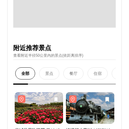
附近推荐景点
查看附近半径50公里內的景点(依距离排序)
全部
景点
餐厅
住宿
购物