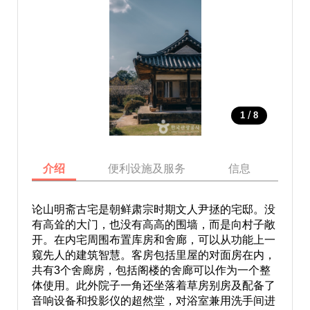
/
1
8
介绍
便利设施及服务
信息
地
论山明斋古宅是朝鲜肃宗时期文人尹拯的宅邸。没
有高耸的大门，也没有高高的围墙，而是向村子敞
开。在内宅周围布置库房和舍廊，可以从功能上一
窥先人的建筑智慧。客房包括里屋的对面房在内，
共有3个舍廊房，包括阁楼的舍廊可以作为一个整
体使用。此外院子一角还坐落着草房别房及配备了
音响设备和投影仪的超然堂，对浴室兼用洗手间进