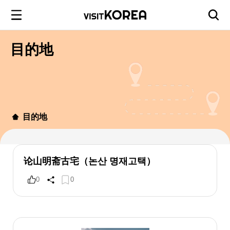
目的地
目的地
论山明斋古宅（논산 명재고택）
0
0