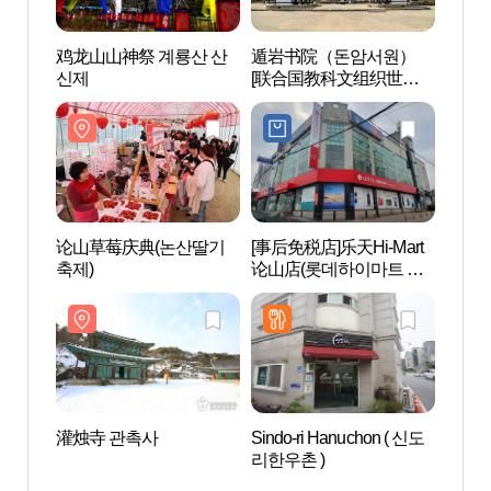
鸡龙山山神祭 계룡산 산
遁岩书院（돈암서원）
遁岩
신제
[联合国教科文组织世界
[联
文化遗产]
文化遗
论山草莓庆典(논산딸기
[事后免税店]乐天Hi-Mart
论山塔
축제)
论山店(롯데하이마트 논
정호 
산점)
灌烛寺 관촉사
Sindo-ri Hanuchon ( 신도
阶伯将
리한우촌 )
군 유