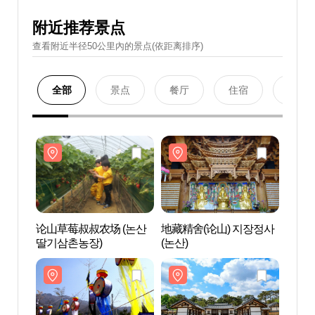
附近推荐景点
查看附近半径50公里內的景点(依距离排序)
全部
景点
餐厅
住宿
购物
论山草莓叔叔农场 (논산
地藏精舍(论山) 지장정사
论山草
딸기삼촌농장)
(논산)
딸기삼