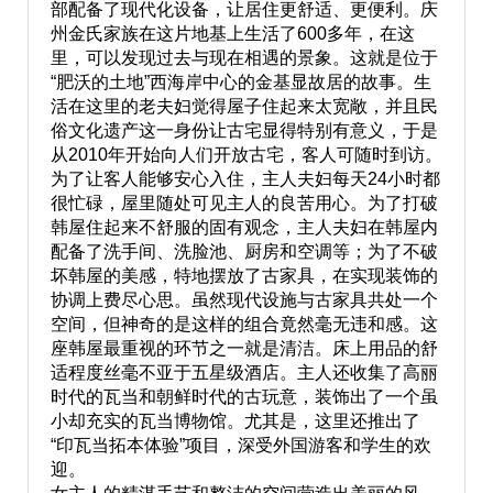
部配备了现代化设备，让居住更舒适、更便利。庆
州金氏家族在这片地基上生活了600多年，在这
里，可以发现过去与现在相遇的景象。这就是位于
“肥沃的土地”西海岸中心的金基显故居的故事。生
活在这里的老夫妇觉得屋子住起来太宽敞，并且民
俗文化遗产这一身份让古宅显得特别有意义，于是
从2010年开始向人们开放古宅，客人可随时到访。
为了让客人能够安心入住，主人夫妇每天24小时都
很忙碌，屋里随处可见主人的良苦用心。为了打破
韩屋住起来不舒服的固有观念，主人夫妇在韩屋内
配备了洗手间、洗脸池、厨房和空调等；为了不破
坏韩屋的美感，特地摆放了古家具，在实现装饰的
协调上费尽心思。虽然现代设施与古家具共处一个
空间，但神奇的是这样的组合竟然毫无违和感。这
座韩屋最重视的环节之一就是清洁。床上用品的舒
适程度丝毫不亚于五星级酒店。主人还收集了高丽
时代的瓦当和朝鲜时代的古玩意，装饰出了一个虽
小却充实的瓦当博物馆。尤其是，这里还推出了
“印瓦当拓本体验”项目，深受外国游客和学生的欢
迎。