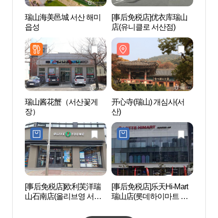
瑞山海美邑城 서산 해미
[事后免税店]优衣库瑞山
开心寺
읍성
店(유니클로 서산점)
산)
瑞山酱花蟹（서산꽃게
开心寺(瑞山) 개심사(서
瑞山
장）
산)
(서산
존상)
[事后免税店]欧利芙洋瑞
[事后免税店]乐天Hi-Mart
浮石寺
山石南店(올리브영 서산
瑞山店(롯데하이마트 서
산)
석남점)
산점)