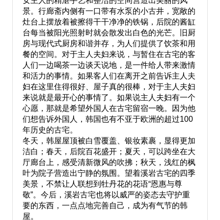
女主人的精湛手艺和整洁的空间营造出美丽的风
景。行廊斋内侧有一口带有水泵的小古井，宽敞的
灶台上摆放着被擦得干干净净的铁锅，后院的酱缸
台每当被阳光照射时就会散发出白色的光芒。旧厨
房与现代式厨房和谐并存，为人们提供了饮茶和用
餐的空间。对于主人夫妇来说，与暂住在古宅的客
人们一边喝茶一边谈天说地，是一件给人带来激情
和活力的事情。如果客人们在离开之前告诉主人夫
妇在这里住得很好、屋子真的很棒，对于主人夫妇
来说就是最开心的事情了。如果说主人夫妇有一个
心愿，那就是希望外国人在古宅留宿一晚。因为他
们想告诉外国人，韩国也有不亚于欧洲的超过100
年历史的古宅。
冬天，韩屋屋顶被白雪覆盖、银妆素裹，显得更加
洁白；春天，后院百花盛开；夏天，可以跨坐在大
厅廊台上，感受清新微风的吹拂；秋天，浅红的枫
叶为院子营造出宁静的氛围。望着溪岩古宅的四季
美景，不禁让人联想到牡丹花的花语“恩惠与尊
敬”。今后，溪岩古宅也将以威严的姿态去守护重
要的东西，一点点地完善自己，成为有气节的韩
屋。