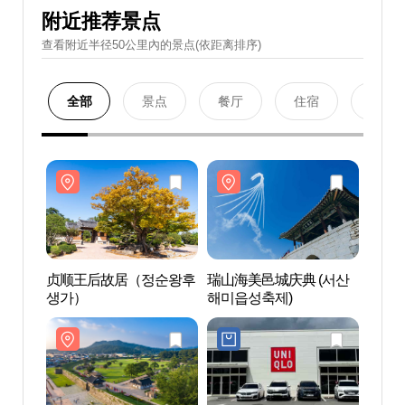
附近推荐景点
查看附近半径50公里內的景点(依距离排序)
全部
景点
餐厅
住宿
购物
贞顺王后故居（정순왕후
瑞山海美邑城庆典 (서산
贞顺
생가）
해미읍성축제)
생가