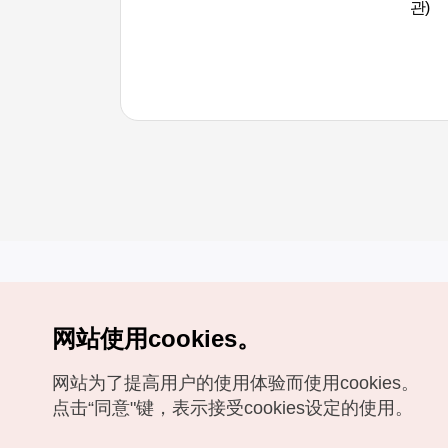
관)
网站使用cookies。
Copyrights (c) 韩国旅游发展局版权所有
网站为了提高用户的使用体验而使用cookies。
如有相关疑问或建议，欢迎来信。
VISITKOREA官方邮箱
chnsim@knto.or.kr
点击“同意"键，表示接受cookies设定的使用。