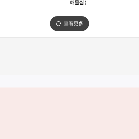
해물찜 )
查看更多
实用信息
服务
韩国旅游发展局手机应用程序
服务条款
1330韩国旅游咨询翻译热线
个人信息保
韩国旅游指南与地图
Cookie 设