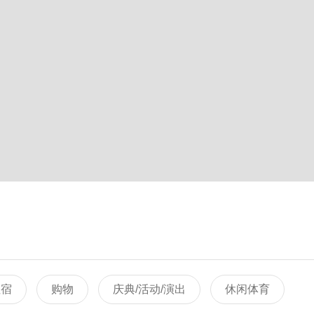
住宿
购物
庆典/活动/演出
休闲体育