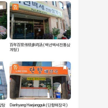
百年百世传统参鸡汤 ( 백년백세전통삼
新世洞壁画村(신세동
계탕 )
보잡탕
Danhyang Haejangguk ( 단향해장국 )
Grass园(그라스원)