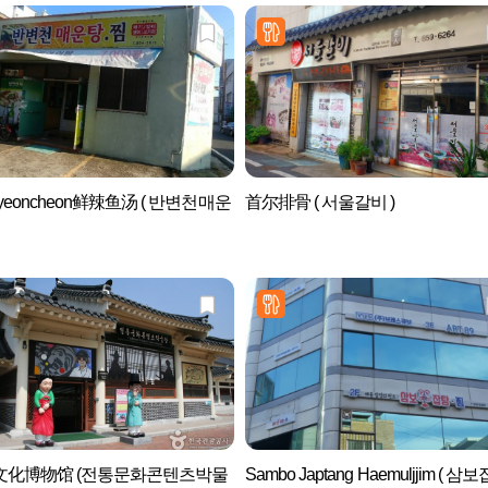
byeoncheon鲜辣鱼汤 ( 반변천매운
首尔排骨 ( 서울갈비 )
文化博物馆 (전통문화콘텐츠박물
Sambo Japtang Haemuljjim ( 삼