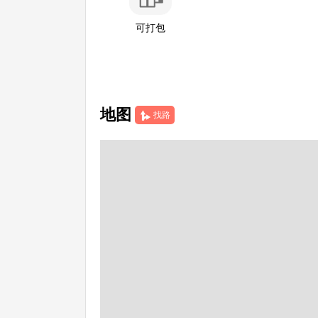
可打包
地图
找路