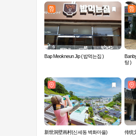
Bap Meokneun Jip ( 밥먹는집 )
Ban
탕 )
新世洞壁画村(신세동 벽화마을)
传统