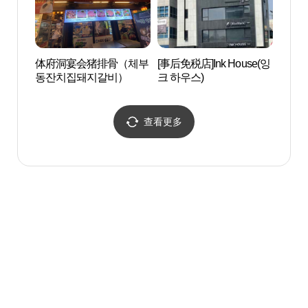
体府洞宴会猪排骨（체부
[事后免税店]Ink House(잉
大悟书
동잔치집돼지갈비）
크 하우스)
查看更多