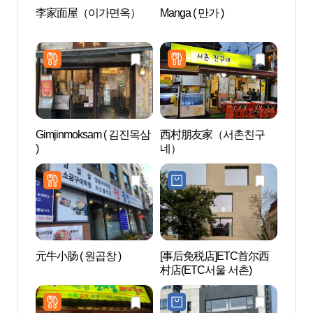
李家面屋（이가면옥）
Manga ( 만가 )
世宗
마을
Gimjinmoksam ( 김진목삼
西村朋友家（서촌친구
社稷公
)
네）
(서울)
元牛小肠 ( 원곱창 )
[事后免税店]ETC首尔西
西村
村店(ETC서울 서촌)