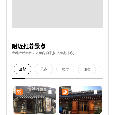
附近推荐景点
查看附近半径50公里內的景点(依距离排序)
全部
景点
餐厅
住宿
购物