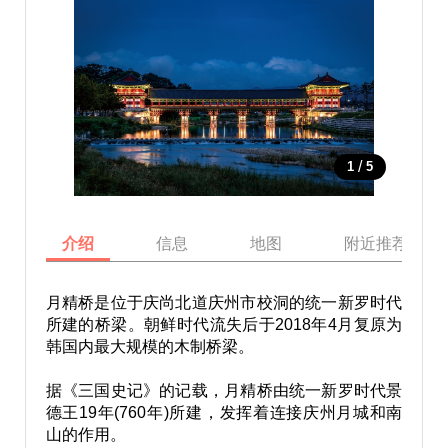
/
1
5
介绍
信息
地图
附近推荐景点
月精桥是位于庆尚北道庆州市校洞的统一新罗时代
所建的桥梁。朝鲜时代流失后于2018年4月复原为
韩国内最大规模的木制桥梁。
据《三国史记》的记载，月精桥由统一新罗时代景
德王19年(760年)所建，发挥着连接庆州月城和南
山的作用。