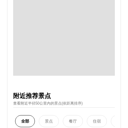
附近推荐景点
查看附近半径50公里內的景点(依距离排序)
全部
景点
餐厅
住宿
购物