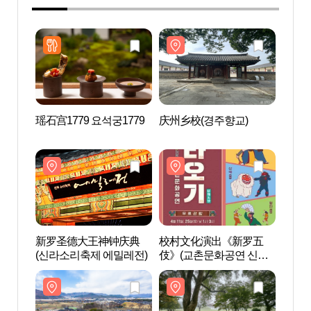
瑶石宫1779 요석궁1779
庆州乡校(경주향교)
庆州乡
新罗圣德大王神钟庆典
校村文化演出《新罗五
庆州鸡
(신라소리축제 에밀레전)
伎》(교촌문화공연 신라
오기)