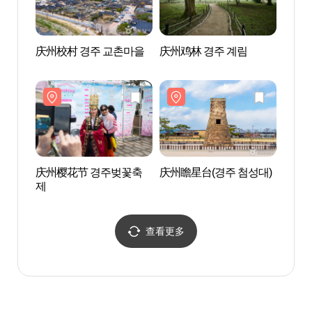
庆州校村 경주 교촌마을
庆州鸡林 경주 계림
新罗
화체험
庆州樱花节 경주벚꽃축
庆州瞻星台(경주 첨성대)
庆州月
제
월성(
查看更多