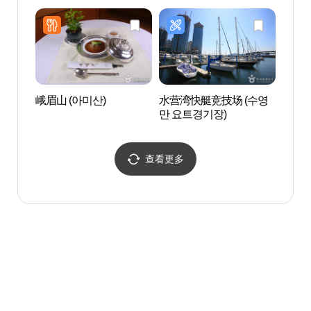
스 관광기념품점(부산 해
운대점)
峨眉山 (아미산)
水营湾快艇竞技场 (수영
民乐水
만 요트경기장)
공원)
查看更多