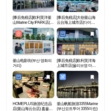
[事后免税店]欧利芙洋釜
[事后免税店]大创釜山海
釜山电
山Marine City IPARK店(올
云台海上城市店(다이소
거리)
리브영 부산마린시티아
부산해운대마린시티점)
이파크점)
釜山电影街(부산 영화의
[事后免税店]欧利芙洋海
The 
거리)
上城市店(올리브영 마린
시티점)
HOMEPLUS旅游纪念品
釜山帆船旅游3355Marine
冬柏公
店(釜山海云台店) 홈플러
(부산요트투어 3355마린)