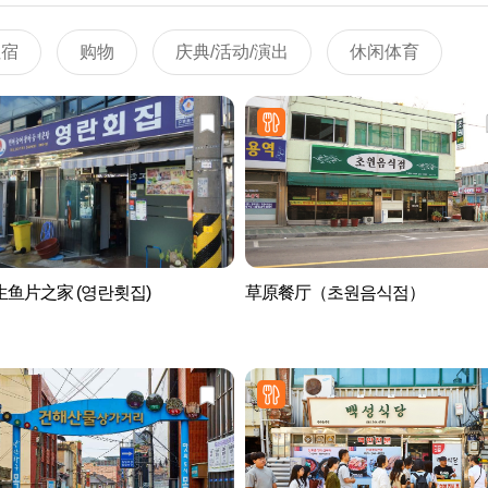
住宿
购物
庆典/活动/演出
休闲体育
鱼片之家 (영란횟집)
草原餐厅（초원음식점）