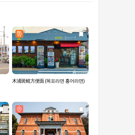
木浦斑鳐方便面 (목포라면 홍어라면)
木浦近代历史馆1馆(
관)