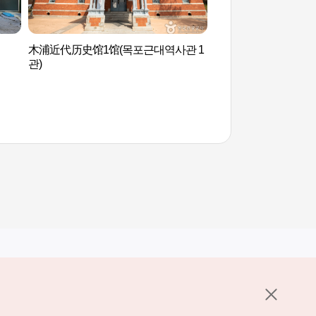
木浦近代历史馆1馆(목포근대역사관 1
露积峰 노적봉
관)
其他相关网站
关于韩国旅游发展局