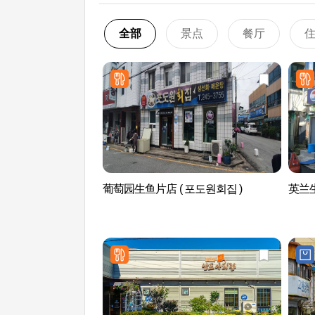
全部
景点
餐厅
葡萄园生鱼片店 ( 포도원회집 )
英兰生