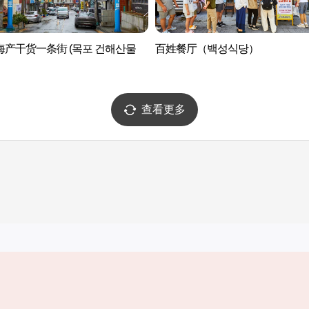
海产干货一条街 (목포 건해산물
百姓餐厅（백성식당）
查看更多
实用信息
服务
韩国旅游发展局手机应用程序
服务条款