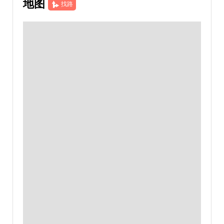
地图
找路