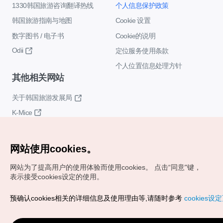
1330韩国旅游咨询翻译热线
个人信息保护政策
韩国旅游指南与地图
Cookie 设置
数字图书 / 电子书
Cookie的说明
Odii
定位服务使用条款
个人位置信息处理方针
其他相关网站
关于韩国旅游发展局
K-Mice
网站使用cookies。
网站为了提高用户的使用体验而使用cookies。
点击“同意"键，
表示接受cookies设定的使用。
Copyrights (c) 韩国旅游发展局版权所有
预确认cookies相关的详细信息及使用理由等,请随时参考
cookies设
如有相关疑问或建议，欢迎来信。
VISITKOREA官方邮箱