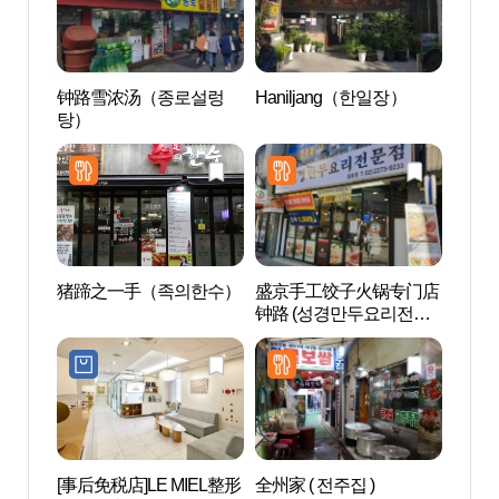
钟路雪浓汤（종로설렁
Haniljang（한일장）
北韩
탕）
권전시
猪蹄之一手（족의한수）
盛京手工饺子火锅专门店
爱来
钟路 (성경만두요리전문
寺洞
점 종로)
아있다
[事后免税店]LE MIEL整形
全州家 ( 전주집 )
西巡