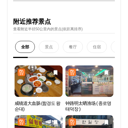
附近推荐景点
查看附近半径50公里內的景点(依距离排序)
全部
景点
餐厅
住宿
购物
咸镜道大血肠 (함경도 왕
钟路明太晒渔场 ( 종로명
钟路
순대)
태덕장 )
가 포