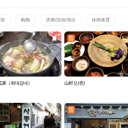
住宿
购物
庆典/活动/演出
休闲体育
监家（최대감네）
山村 (산촌)