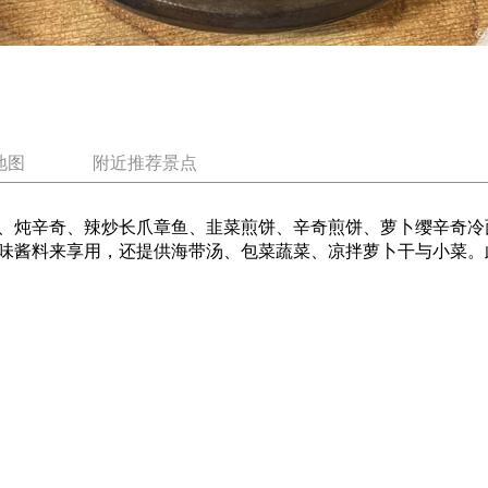
地图
附近推荐景点
、炖辛奇、辣炒长爪章鱼、韭菜煎饼、辛奇煎饼、萝卜缨辛奇冷
味酱料来享用，还提供海带汤、包菜蔬菜、凉拌萝卜干与小菜。