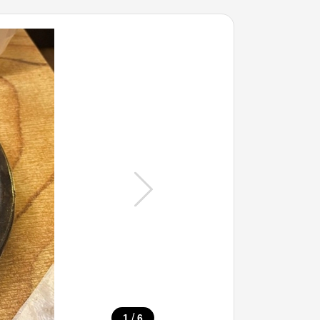
/
1
6