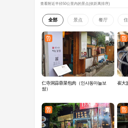
查看附近半径50公里內的景点(依距离排序)
全部
景点
餐厅
仁寺洞蒜蓉菜包肉（인사동마늘보
崔大
쌈）