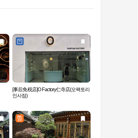
[事后免税店]O Factory仁寺店(오팩토리
耕仁美术馆（경인미
인사점)