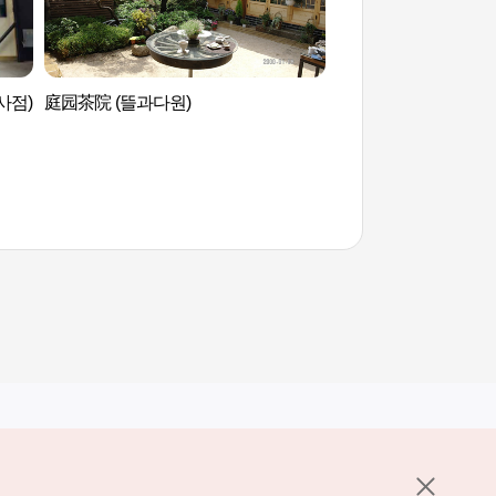
사점)
庭园茶院 (뜰과다원)
辛奇间博物馆（뮤지
其他相关网站