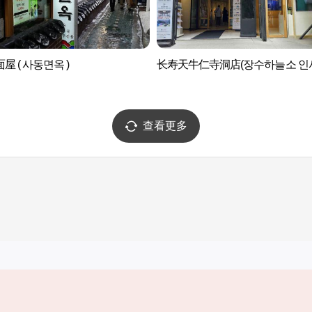
屋 ( 사동면옥 )
长寿天牛仁寺洞店(장수하늘소 인
查看更多
实用信息
服务