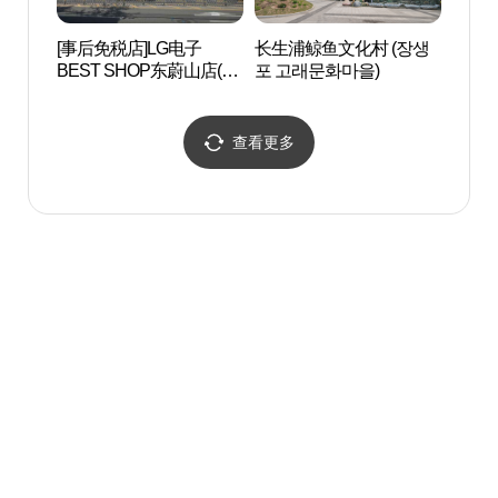
[事后免税店]LG电子
长生浦鲸鱼文化村 (장생
长生
BEST SHOP东蔚山店(LG
포 고래문화마을)
포 고
전자 베스트샵 동울산점)
查看更多