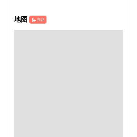
地图
找路