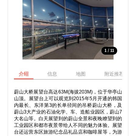
/
1
11
介绍
信息
地图
附近推荐景点
蔚山大桥展望台高达63M(海拔203M)，位于华亭山
山顶。展望台上可以观览到2015年5月开通的韩国
内最长、东洋第3的长单径间的吊桥蔚山大桥，及
蔚山3大产业的石油化学、车、造船业园区，蔚山7
大名山等。白天展望到的蔚山全景和夜晚瞭望到的
工业园区和都市夜景带给人不同的魅力体验。展望
台还运营东区旅游纪念品礼品店和咖啡屋等，为游