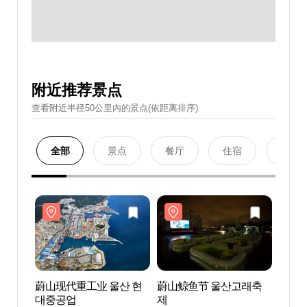
附近推荐景点
查看附近半径50公里內的景点(依距离排序)
全部
景点
餐厅
住宿
购物
蔚山现代重工业 울산 현
蔚山鲸鱼节 울산고래축
蔚山现
대중공업
제
대중