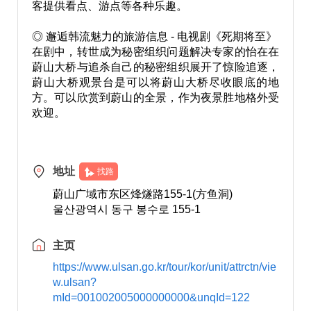
客提供看点、游点等各种乐趣。
◎ 邂逅韩流魅力的旅游信息 - 电视剧《死期将至》
在剧中，转世成为秘密组织问题解决专家的怡在在
蔚山大桥与追杀自己的秘密组织展开了惊险追逐，
蔚山大桥观景台是可以将蔚山大桥尽收眼底的地
方。可以欣赏到蔚山的全景，作为夜景胜地格外受
欢迎。
地址
找路
蔚山广域市东区烽燧路155-1(方鱼洞)
울산광역시 동구 봉수로 155-1
主页
https://www.ulsan.go.kr/tour/kor/unit/attrctn/vie
w.ulsan?
mId=001002005000000000&unqId=122