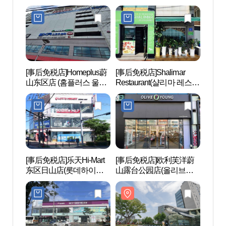
[事后免税店]Homeplus蔚
[事后免税店]Shalimar
Whale
山东区店 (홈플러스 울산
Restaurant(샬리마 레스토
즈 판
동구점)
랑)
[事后免税店]乐天Hi-Mart
[事后免税店]欧利芙洋蔚
日山海
东区日山店(롯데하이마
山露台公园店(올리브영
해수욕
트 동구일산점)
울산테라스파크점)