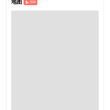
地图
找路