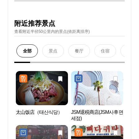
附近推荐景点
查看附近半径50公里內的景点(依距离排序)
全部
景点
餐厅
住宿
购物
太山饭店（태산식당）
JSM退税商店(JSM사후면
VIP
세점)
과)