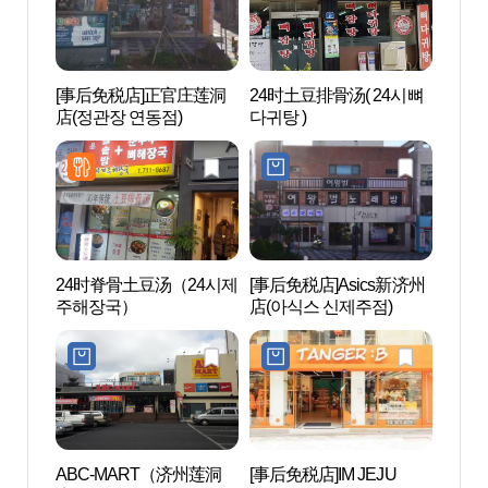
[事后免税店]正官庄莲洞
24时土豆排骨汤( 24시뼈
Nex
店(정관장 연동점)
다귀탕 )
슨컴
24时脊骨土豆汤（24시제
[事后免税店]Asics新济州
汉拿
주해장국）
店(아식스 신제주점)
원）
ABC-MART（济州莲洞
[事后免税店]IM JEJU
龙头