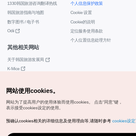
1330韩国旅游咨询翻译热线
个人信息保护政策
韩国旅游指南与地图
Cookie 设置
数字图书 / 电子书
Cookie的说明
Odii
定位服务使用条款
个人位置信息处理方针
其他相关网站
关于韩国旅游发展局
K-Mice
网站使用cookies。
网站为了提高用户的使用体验而使用cookies。
点击“同意"键，
表示接受cookies设定的使用。
Copyrights (c) 韩国旅游发展局版权所有
预确认cookies相关的详细信息及使用理由等,请随时参考
cookies设
如有相关疑问或建议，欢迎来信。
VISITKOREA官方邮箱