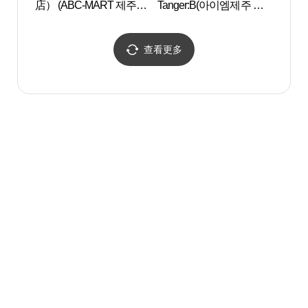
店） (ABC-MART 제주연
Tanger:B(아이엠제주 탠
해수
동점)
저비)
查看更多