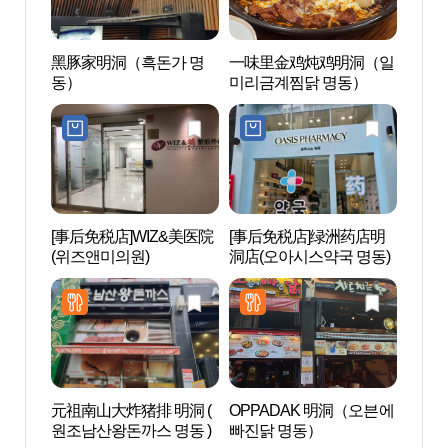
黑豚家明洞（흑돈가 명
一味里金鸡炖鸡明洞（일
明洞艺
동）
미리금계찜닭 명동）
극장)
[事后免税店]WIZ&美医院
[事后免税店]绿洲药店明
明洞
(위즈앤미의원)
洞店(오아시스약국 명동)
관광정
元祖南山大炸猪排 明洞 (
OPPADAK 明洞（오븐에
首尔
원조남산왕돈까스 명동 )
빠진닭 명동）
馆（