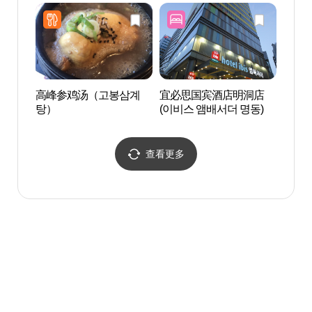
수 스
高峰参鸡汤（고봉삼계
宜必思国宾酒店明洞店
首尔
탕）
(이비스 앰배서더 명동)
(서
터)
查看更多