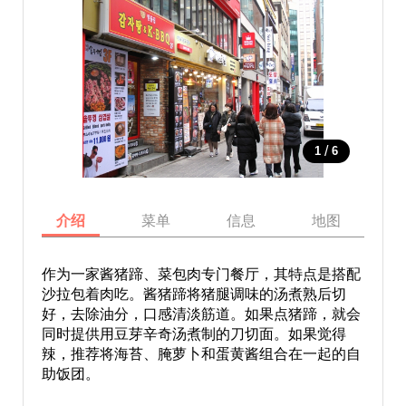
/
1
6
介绍
菜单
信息
地图
作为一家酱猪蹄、菜包肉专门餐厅，其特点是搭配
沙拉包着肉吃。酱猪蹄将猪腿调味的汤煮熟后切
好，去除油分，口感清淡筋道。如果点猪蹄，就会
同时提供用豆芽辛奇汤煮制的刀切面。如果觉得
辣，推荐将海苔、腌萝卜和蛋黄酱组合在一起的自
助饭团。