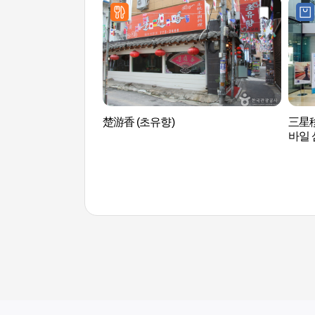
楚游香 (초유향)
三星
바일