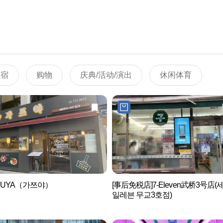
住宿
购物
庆典/活动/演出
休闲体育
SUYA（가쯔야）
[事后免税店]7-Eleven武桥3号店(
일레븐 무교3호점)