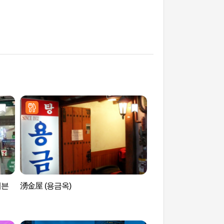
세븐
湧金屋 (용금옥)
HiKR Ground(好
드