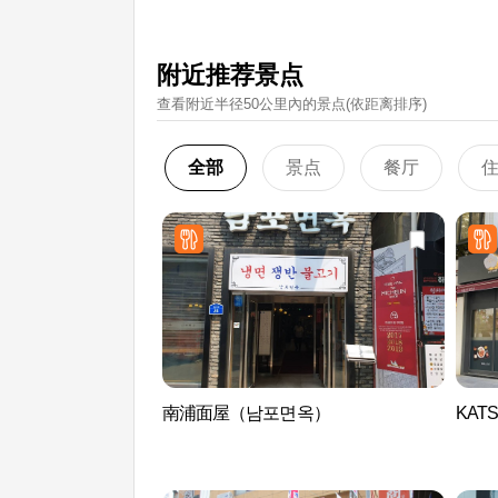
附近推荐景点
查看附近半径50公里內的景点(依距离排序)
全部
景点
餐厅
南浦面屋（남포면옥）
KAT