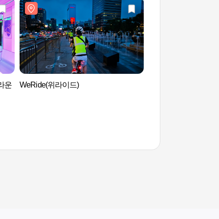
그라운
WeRide(위라이드)
圜丘坛 (환구단)