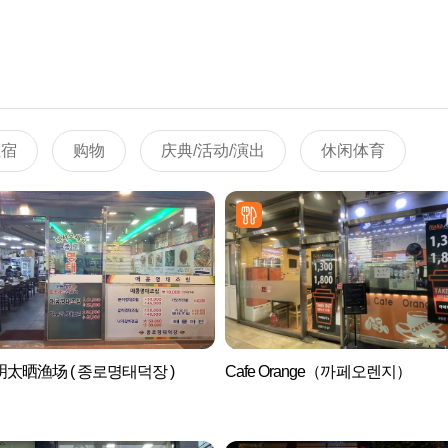
住宿
购物
庆典/活动/演出
休闲体育
太晒渔场 ( 종로명태덕장 )
Cafe Orange（까페오렌지）