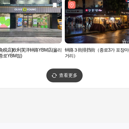
免税店]欧利芙洋钟路YBM店(올리
钟路３街排挡街（종로3가 포장마
종로YBM점)
거리）
查看更多