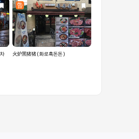
차
火炉黑猪猪 ( 화로흑돈돈 )
爱来魔相4D艺术馆
물관은 살아있다(인