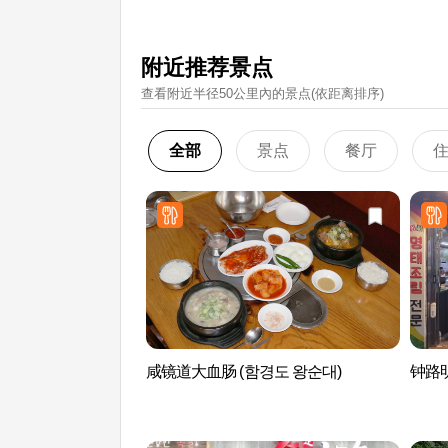
附近推荐景点
查看附近半径50公里內的景点(依距离排序)
全部
景点
餐厅
咸镜道大血肠 (함경도 왕순대)
钟路明