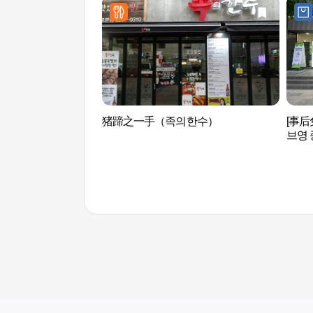
猪蹄之一手（족의한수）
[事后
브영 