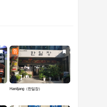
Haniljang（한일장）
钟路３街排挡街（종
거리）