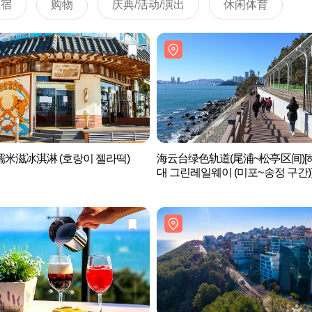
住宿
购物
庆典/活动/演出
休闲体育
米滋冰淇淋 (호랑이 젤라떡)
海云台绿色轨道(尾浦~松亭区间)[
대 그린레일웨이 (미포~송정 구간)