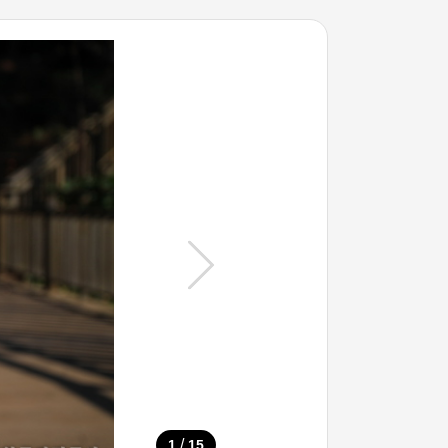
/
1
15