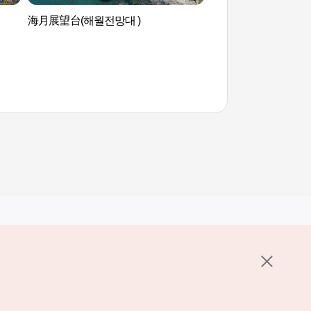
）
海月展望台(해월전망대 )
釜山X the SKY 
其他相关网站
关于韩国旅游发展局
K-Mice
护政策