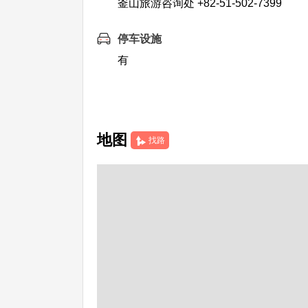
釜山旅游咨询处 +82-51-502-7399
停车设施
有
地图
找路