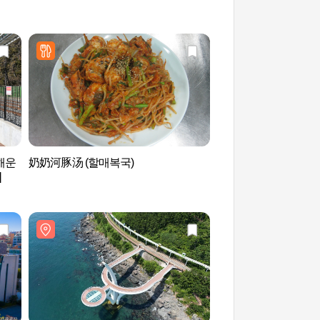
해운
奶奶河豚汤 (할매복국)
海云台绿色轨道(尾浦
]
대 그린레일웨이 (미포