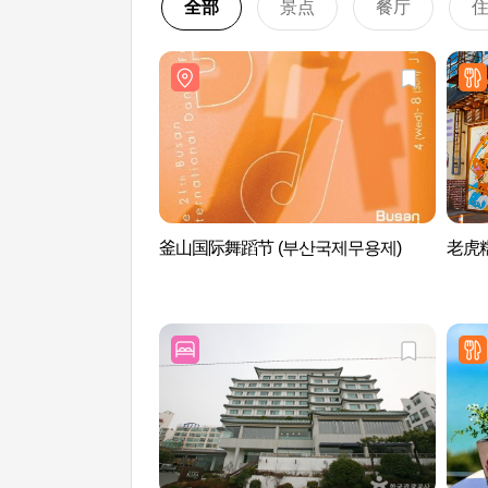
全部
景点
餐厅
釜山国际舞蹈节 (부산국제무용제)
老虎糯