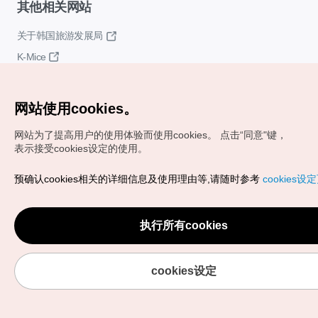
其他相关网站
关于韩国旅游发展局
K-Mice
网站使用cookies。
网站为了提高用户的使用体验而使用cookies。
点击“同意"键，
表示接受cookies设定的使用。
Copyrights (c) 韩国旅游发展局版权所有
预确认cookies相关的详细信息及使用理由等,请随时参考
cookies设
如有相关疑问或建议，欢迎来信。
VISITKOREA官方邮箱
chnsim@knto.or.kr
执行所有cookies
cookies设定