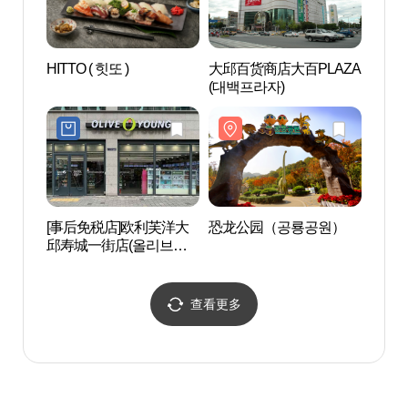
HITTO ( 힛또 )
大邱百货商店大百PLAZA
大邱
(대백프라자)
공원
[事后免税店]欧利芙洋大
恐龙公园（공룡공원）
前山
邱寿城一街店(올리브영
거리)
대구수성1가점)
查看更多