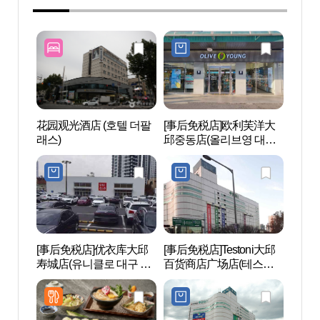
花园观光酒店 (호텔 더팔
[事后免税店]欧利芙洋大
恐龙
래스)
邱중동店(올리브영 대구
중동점)
[事后免税店]优衣库大邱
[事后免税店]Testoni大邱
凤山文
寿城店(유니클로 대구 수
百货商店广场店(테스토
리)
성점)
니 대구백화점 프라자점)