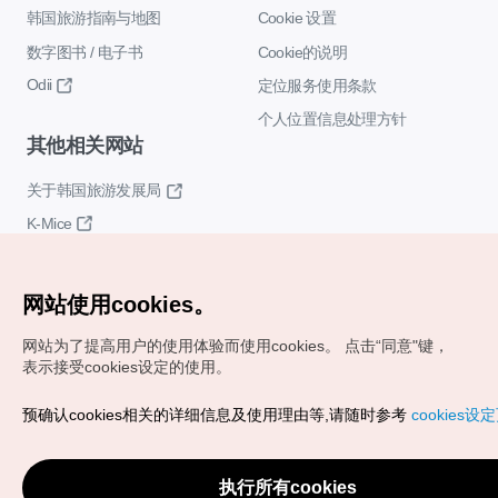
韩国旅游指南与地图
Cookie 设置
数字图书 / 电子书
Cookie的说明
Odii
定位服务使用条款
个人位置信息处理方针
其他相关网站
关于韩国旅游发展局
K-Mice
网站使用cookies。
网站为了提高用户的使用体验而使用cookies。
点击“同意"键，
表示接受cookies设定的使用。
Copyrights (c) 韩国旅游发展局版权所有
预确认cookies相关的详细信息及使用理由等,请随时参考
cookies设
如有相关疑问或建议，欢迎来信。
VISITKOREA官方邮箱
chnsim@knto.or.kr
执行所有cookies