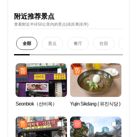
附近推荐景点
查看附近半径50公里內的景点(依距离排序)
全部
景点
餐厅
住宿
购物
Seonbiok（선비옥）
Yujin Sikdang ( 유진식당 )
塔谷