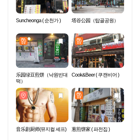
Suncheonga ( 순천가 )
塔谷公园（탑골공원）
爱来
寺洞
아있다
乐园绿豆煎饼（낙원빈대
Cook&Beer ( 쿠캔비어 )
益善洞
떡）
옥거리
音乐剧厨师(뮤지컬 셰프)
葱煎饼家 ( 파전집 )
北韩
권전시