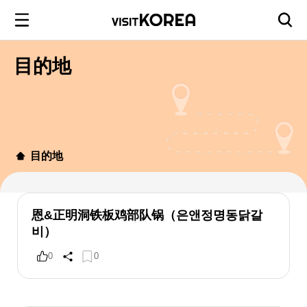
目的地
目的地
恩&正明洞铁板鸡部队锅（은앤정명동닭갈
비）
0
0