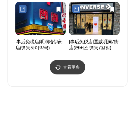
구소(
트용)
[事后免税店]明洞哈伊药
[事后免税店]匡威明洞7街
首尔
店(명동하이약국)
店(컨버스 명동7길점)
馆（
수 스
查看更多