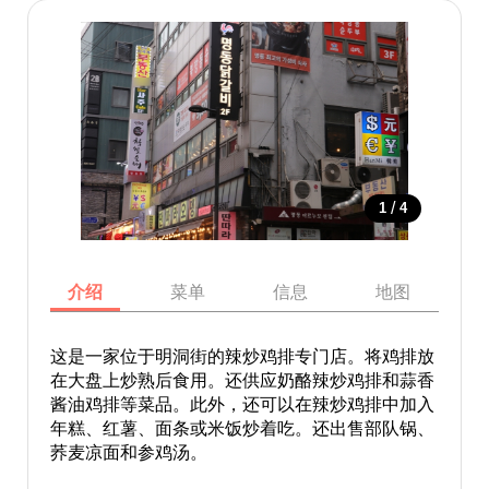
/
1
4
介绍
菜单
信息
地图
这是一家位于明洞街的辣炒鸡排专门店。将鸡排放
在大盘上炒熟后食用。还供应奶酪辣炒鸡排和蒜香
酱油鸡排等菜品。此外，还可以在辣炒鸡排中加入
年糕、红薯、面条或米饭炒着吃。还出售部队锅、
荞麦凉面和参鸡汤。