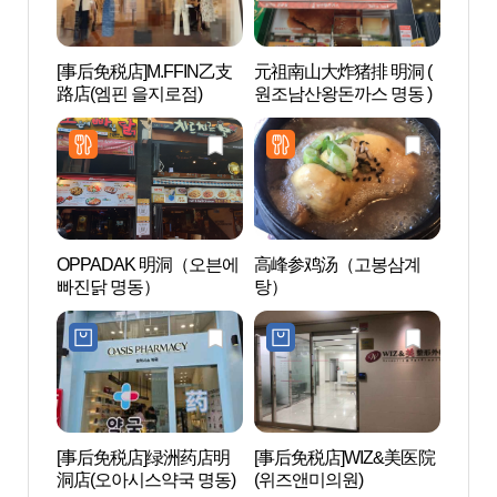
[事后免税店]M.FFIN乙支
元祖南山大炸猪排 明洞 (
明洞艺
路店(엠핀 을지로점)
원조남산왕돈까스 명동 )
극장)
OPPADAK 明洞（오븐에
高峰参鸡汤（고봉삼계
明洞 
빠진닭 명동）
탕）
[事后免税店]绿洲药店明
[事后免税店]WIZ&美医院
COC
洞店(오아시스약국 명동)
(위즈앤미의원)
（明