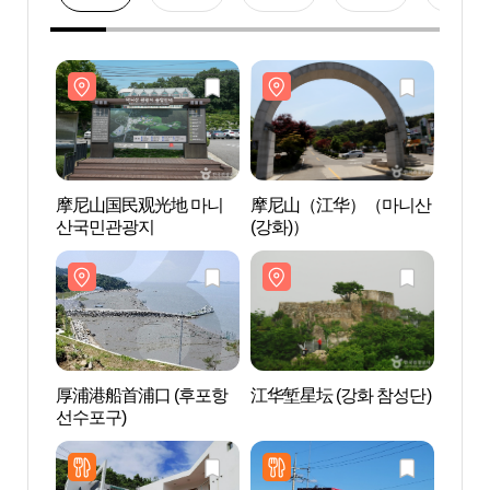
摩尼山国民观光地 마니
摩尼山（江华）（마니산
摩尼
산국민관광지
(강화)）
산국
厚浦港船首浦口 (후포항
江华堑星坛 (강화 참성단)
厚浦港
선수포구)
선수포