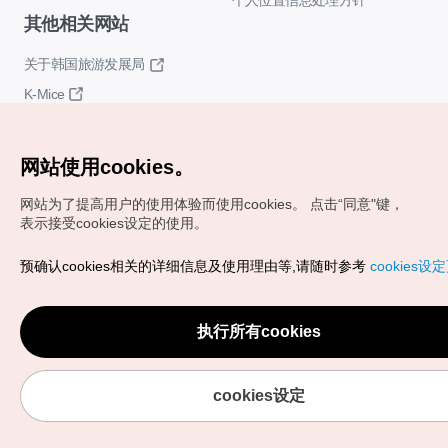
个人位置信息处理方针
其他相关网站
关于韩国旅游发展局
K-Mice
网站使用cookies。
网站为了提高用户的使用体验而使用cookies。
点击“同意"键，
表示接受cookies设定的使用。
Copyrights (c) 韩国旅游发展局版权所有
预确认cookies相关的详细信息及使用理由等,请随时参考
cookies设
如有相关疑问或建议，欢迎来信。
VISITKOREA官方邮箱
chnsim@knto.or.kr
执行所有cookies
cookies设定