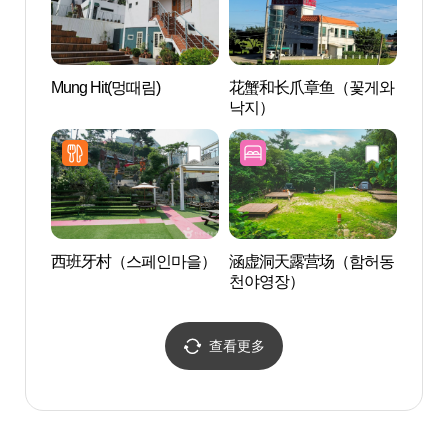
Mung Hit(멍때림)
花蟹和长爪章鱼（꽃게와
江华长
낙지）
화리 
西班牙村（스페인마을）
涵虚洞天露营场（함허동
江华泥
천야영장）
센터)
查看更多