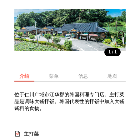
/
1
1
介绍
菜单
信息
地图
位于仁川广域市江华郡的韩国料理专门店。主打菜
品是调味大酱拌饭。韩国代表性的拌饭中加入大酱
酱料的食物。
主打菜