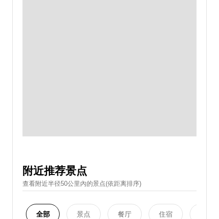
附近推荐景点
查看附近半径50公里內的景点(依距离排序)
全部
景点
餐厅
住宿
购物