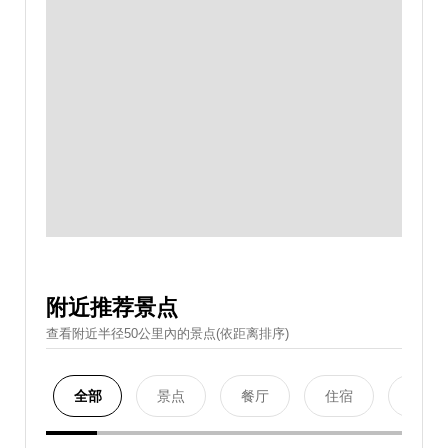
附近推荐景点
查看附近半径50公里內的景点(依距离排序)
全部
景点
餐厅
住宿
购物