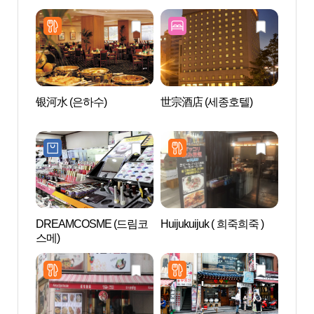
银河水 (은하수)
世宗酒店 (세종호텔)
首尔明
명동성
DREAMCOSME (드림코
Huijukuijuk ( 희죽희죽 )
南山艺
스메)
센터)