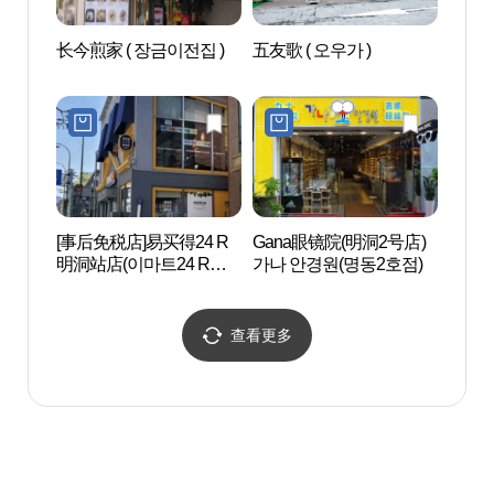
长今煎家 ( 장금이전집 )
五友歌 ( 오우가 )
首尔动
메이션
[事后免税店]易买得24 R
Gana眼镜院(明洞2号店)
明洞艺
明洞站店(이마트24 R명
가나 안경원(명동2호점)
극장)
동역점)
查看更多