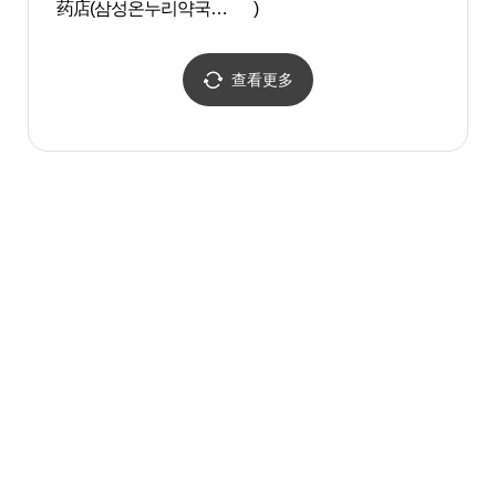
药店(삼성온누리약국
)
울)
coex)
查看更多