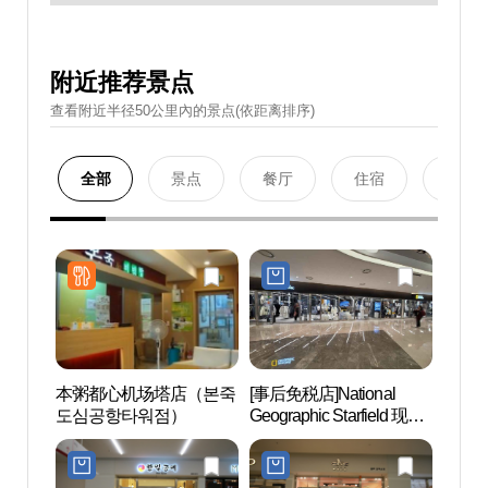
附近推荐景点
查看附近半径50公里內的景点(依距离排序)
全部
景点
餐厅
住宿
购物
本粥都心机场塔店（본죽
[事后免税店]National
Will 
도심공항타워점）
Geographic Starfield 现代
百货店贸易中心店(내셔
널지오그래픽 스타필드
코엑스몰점)