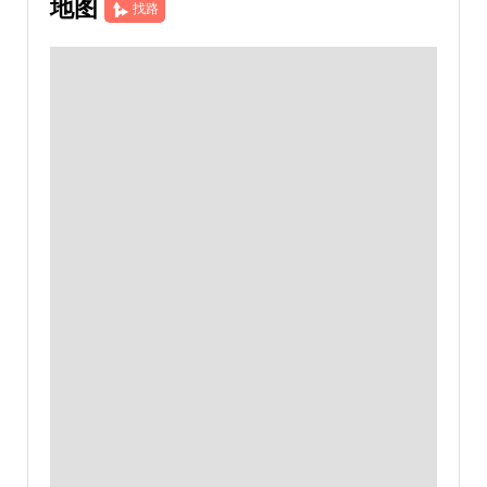
地图
找路