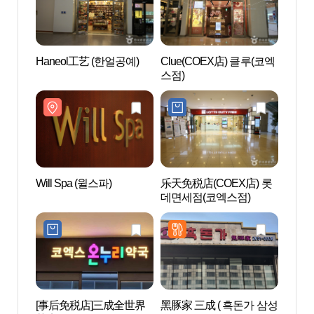
Haneol工艺 (한얼공예)
Clue(COEX店) 클루(코엑
Coex
스점)
움)
Will Spa (윌스파)
乐天免税店(COEX店) 롯
Ktow
데면세점(코엑스점)
포유 
[事后免税店]三成全世界
黑豚家 三成 ( 흑돈가 삼성
奉恩寺