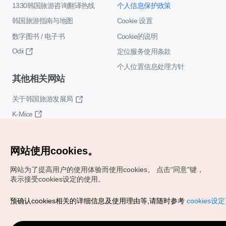
1330韩国旅游咨询翻译热线
个人信息保护政策
韩国旅游指南与地图
Cookie 设置
数字图书 / 电子书
Cookie的说明
Odii
定位服务使用条款
个人位置信息处理方针
其他相关网站
关于韩国旅游发展局
K-Mice
网站使用cookies。
网站为了提高用户的使用体验而使用cookies。
点击“同意"键，
表示接受cookies设定的使用。
Copyrights (c) 韩国旅游发展局版权所有
预确认cookies相关的详细信息及使用理由等,请随时参考
cookies设
如有相关疑问或建议，欢迎来信。
VISITKOREA官方邮箱