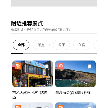
附近推荐景点
查看附近半径50公里內的景点(依距离排序)
全部
景点
餐厅
住宿
购物
吉米天然冰淇淋（지미
黑沙海边(검멀레해변)
黑沙海
스）