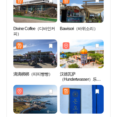
Divine Coffee（디바인커
Bawisori（바위소리）
牛岛
피）
（우도
滴滴梆梆（띠띠빵빵）
汉德瓦萨
飞阳岛
（Hundertwasser）乐园
도))
（훈데르트바서파크）