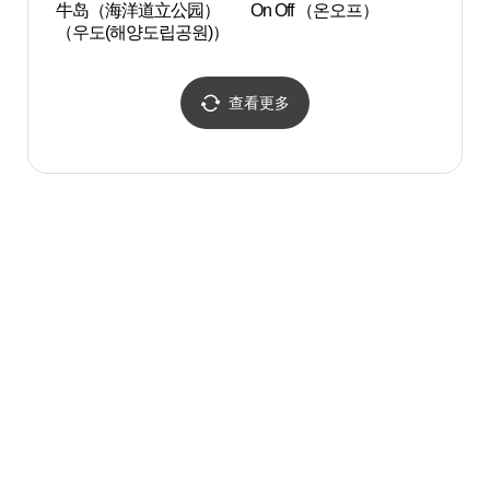
牛岛（海洋道立公园）
On Off （온오프）
牛岛珊
（우도(해양도립공원)）
우도 
查看更多