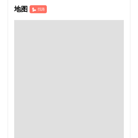
地图
找路