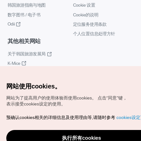
韩国旅游指南与地图
Cookie 设置
数字图书 / 电子书
Cookie的说明
Odii
定位服务使用条款
个人位置信息处理方针
其他相关网站
关于韩国旅游发展局
K-Mice
网站使用cookies。
网站为了提高用户的使用体验而使用cookies。
点击“同意"键，
表示接受cookies设定的使用。
Copyrights (c) 韩国旅游发展局版权所有
预确认cookies相关的详细信息及使用理由等,请随时参考
cookies设
如有相关疑问或建议，欢迎来信。
VISITKOREA官方邮箱
chnsim@knto.or.kr
执行所有cookies