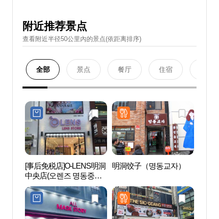
附近推荐景点
查看附近半径50公里內的景点(依距离排序)
全部
景点
餐厅
住宿
购物
[事后免税店]O-LENS明洞
明洞饺子（명동교자）
首尔
中央店(오렌즈 명동중앙
(서
점)
터)