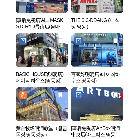
[事后免税店]ALL MASK
THE SIC-DDANG ( 더식
首尔明
STORY 3号街店(올마스
당 명동 )
명동성
크스토리 3번가점)
BASIC HOUSE(明洞店)
百家好明洞店 (베이직하
明洞艺
베이직 하우스(명동점)
우스 명동점)
극장)
黄金牧场明洞教堂（황금
[事后免税店]Art Box明洞
明洞 
목장 명동성당）
中央店(아트박스 명동중