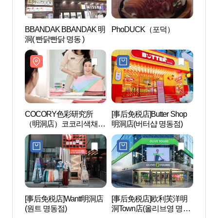
BBANDAK BBANDAK 明
PhoDUCK（포덕）
COC
洞( 빤닭빤닭 명동 )
（明
구소(
트용)
COCORY色彩研究所
[事后免税店]Butter Shop
首尔
（明洞店）코코리색채연
明洞店(버터샵 명동점)
(서
구소(명동점) (외국어사이
터)
트용)
[事后免税店]Wantt明洞店
[事后免税店]欧利芙洋明
明洞
(원트 명동점)
洞Town店(올리브영 명동
관광정