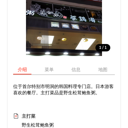
/
1
1
介绍
菜单
信息
地图
位于首尔特别市明洞的韩国料理专门店。日本游客
喜欢的餐厅。主打菜品是野生松茸鲍鱼粥。
主打菜
野生松茸鲍鱼粥