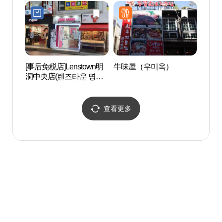
타운점)
[事后免税店]Lenstown明
牛味屋（우미옥）
首尔明
洞中央店(렌즈타운 명동
명동성
중앙점)
查看更多