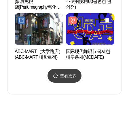
[事后免税
不便的便利店(불편한 편
艺术中
店]Perfumegraphy惠化店
의점)
(퍼퓸그라피 혜화)
ABC-MART（大学路店）
国际现代舞蹈节 국제현
ARK
(ABC-MART 대학로점)
대무용제(MODAFE)
술관)
查看更多