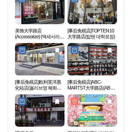
美饰大学路店
[事后免税店]TOPTEN10
大学
(Accessorize) (액세서라이
大学路店(탑텐 대학로점)
예술
즈 대학로)
[事后免税店]欧利芙洋惠
[事后免税店]ABC-
1m艺
化站店(올리브영 혜화역
MARTST大学路店(ABC
점)
마트 ST 대학로점)